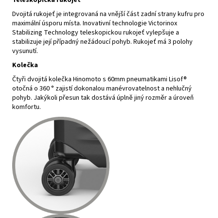
Teleskopická rukojeť
Dvojitá rukojeť je integrovaná na vnější část zadní strany kufru pro
maximální úsporu místa. Inovativní technologie Victorinox
Stabilizing Technology teleskopickou rukojeť vylepšuje a
stabilizuje její případný nežádoucí pohyb. Rukojeť má 3 polohy
vysunutí.
Kolečka
Čtyři dvojitá kolečka Hinomoto s 60mm pneumatikami Lisof®
otočná o 360 ° zajistí dokonalou manévrovatelnost a nehlučný
pohyb. Jakýkoli přesun tak dostává úplně jiný rozměr a úroveň
komfortu.