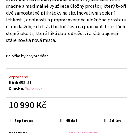
č
snadné a maximálně využijete úložný prostor, který tvoří
u
dvě samostatné přihrádky na zip. Inovativní spojení
j
lehkosti, odolnosti a propracovaného úložného prostoru
e
ocení každý, kdo tráví hodně času na pracovních cestách,
m
stejně jako ti, které láká dobrodružství a rádi objevují
e
stále nová a nová místa.
SWISS
CLASSIC,
Položka byla vyprodána…
TOMATO
&
TABLE
KNIFE,
Vyprodáno
2PCS,
Kód:
653131
11CM,
Značka:
Victorinox
WAVY,
RED,
BOX
10 990 Kč
379
Měrná
Kč
cena:
Původně:
Zeptat se
Hlídat
Sdílet
399
Kč