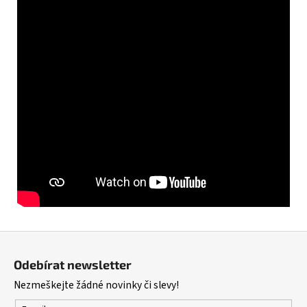
Z
á
Odebírat newsletter
p
Nezmeškejte žádné novinky či slevy!
a