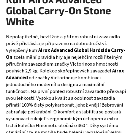
je
a
0,0
Global Carry-On Stone
z
j
5
White
í
hvězdiček.
t
Nepolapitelné, beztížné a přitom robustní zavazadlo
?
právě přistává a je připraveno na dobrodružství.
Vylepšený kufr
Airox Advanced Global Hardside Carry-
On
zcela mění pravidla hry a je nejlehčím rozšiřitelným
příručním zavazadlem značky Victorinox s hmotností
HLEDAT
pouhých 2,9 kg. Kolekce skořepinových zavazadel
Airox
Advanced
od značky Victorinox je kombinací
jednoduchého moderního designu a maximální
funkčnosti. Na první pohled robustní zavazadlo překvapí
D
svou lehkostí. Vysokou kvalitu a odolnost zavazadla
o
přináší 100% čistý polykarbonát, jehož vnější žebrování
p
zabraňuje poškrábání. O komfort a stabilitu se postará
o
vysunovací rukojeť s ergonomickým úchopem a extra
r
tichá kolečka Hinomoto otočná o 360 °. Díky systému
u
otevírání tzv. na motýla bude balení i vybalování velmi