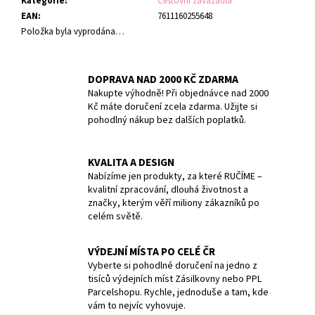
Kategorie
:
Cestovní zavazadla
EAN
:
7611160255648
Položka byla vyprodána…
DOPRAVA NAD 2000 KČ ZDARMA
Nakupte výhodně! Při objednávce nad 2000
Kč máte doručení zcela zdarma. Užijte si
pohodlný nákup bez dalších poplatků.
KVALITA A DESIGN
Nabízíme jen produkty, za které RUČÍME –
kvalitní zpracování, dlouhá životnost a
značky, kterým věří miliony zákazníků po
celém světě.
VÝDEJNÍ MÍSTA PO CELÉ ČR
Vyberte si pohodlné doručení na jedno z
tisíců výdejních míst Zásilkovny nebo PPL
Parcelshopu. Rychle, jednoduše a tam, kde
vám to nejvíc vyhovuje.