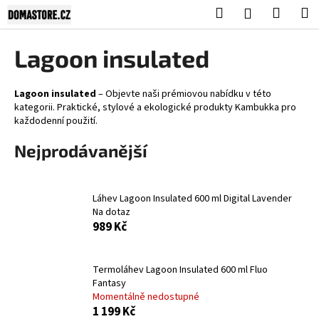
K
Přejít
Hledat
Nákup
M
Přihlášení
na
o
obsah
Zpět
Zpět
košík
š
Lagoon insulated
í
C
k
o
Lagoon insulated
– Objevte naši prémiovou nabídku v této
kategorii. Praktické, stylové a ekologické produkty Kambukka pro
p
každodenní použití.
o
Nejprodávanější
t
ř
e
Láhev Lagoon Insulated 600 ml Digital Lavender
b
Na dotaz
u
989 Kč
j
e
Termoláhev Lagoon Insulated 600 ml Fluo
t
Fantasy
e
Momentálně nedostupné
1 199 Kč
n