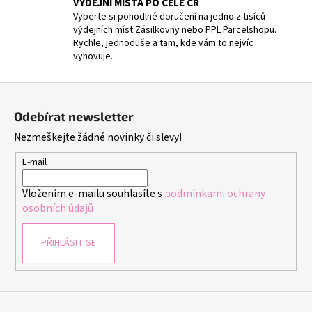
VÝDEJNÍ MÍSTA PO CELÉ ČR
s
Vyberte si pohodlné doručení na jedno z tisíců
u
výdejních míst Zásilkovny nebo PPL Parcelshopu.
Rychle, jednoduše a tam, kde vám to nejvíc
vyhovuje.
Z
á
Odebírat newsletter
p
Nezmeškejte žádné novinky či slevy!
a
t
E-mail
í
Vložením e-mailu souhlasíte s
podmínkami ochrany
osobních údajů
PŘIHLÁSIT SE