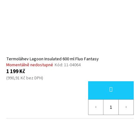
p
č
t
u
r
ů
j
o
e
d
m
u
e
k
t
SWISS
ů
CLASSIC,
Termoláhev Lagoon Insulated 600 ml Fluo Fantasy
TOMATO
Momentálně nedostupné
Kód:
11-04064
&
1 199 Kč
TABLE
(990,91 Kč bez DPH)
KNIFE,
2PCS,
11CM,
WAVY,
RED,
BOX
379
Kč
Původně:
399
Kč