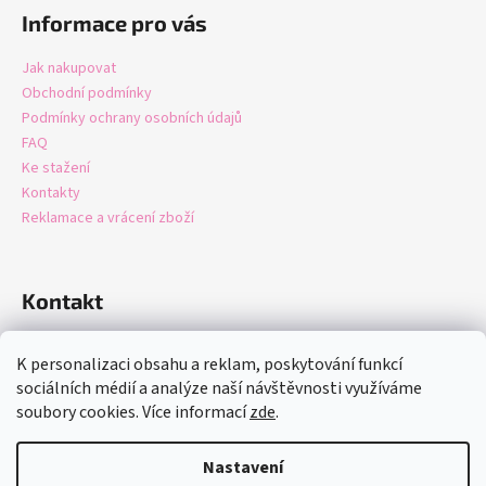
Informace pro vás
Jak nakupovat
Obchodní podmínky
Podmínky ochrany osobních údajů
FAQ
Ke stažení
Kontakty
Reklamace a vrácení zboží
Kontakt
info
@
domastore.cz
K personalizaci obsahu a reklam, poskytování funkcí
+420721247942
sociálních médií a analýze naší návštěvnosti využíváme
soubory cookies. Více informací
zde
.
Nastavení
Vytvořil Shoptet