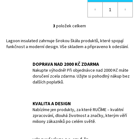
3
položek celkem
O
v
Lagoon insulated zahrnuje širokou škálu produktů, které spojují
l
funkčnost a moderní design. Vše skladem a připraveno k odeslání.
á
d
a
DOPRAVA NAD 2000 KČ ZDARMA
c
Nakupte výhodně! Při objednávce nad 2000 Kč máte
í
doručení zcela zdarma. Užijte si pohodlný nákup bez
dalších poplatků.
p
r
v
KVALITA A DESIGN
k
Nabízíme jen produkty, za které RUČÍME – kvalitní
y
zpracování, dlouhá životnost a značky, kterým věří
v
miliony zákazníků po celém světě.
ý
p
i