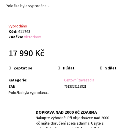
Položka byla vyprodána…
Vyprodáno
Kód:
611763
Značka:
Victorinox
17 990 Kč
Měrná
cena:
Zeptat se
Hlídat
Sdílet
Kategorie
:
Cestovní zavazadla
EAN
:
7613329119921
Položka byla vyprodána…
DOPRAVA NAD 2000 KČ ZDARMA
Nakupte výhodně! Při objednávce nad 2000
Kč máte doručení zcela zdarma. Užijte si