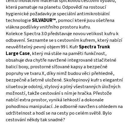
tento inovativní materiál špičkovou cestovní výbavu,
č
která pamatuje na planetu. Odpovědí na rostoucí
u
j
hygienické požadavky je speciální antimikrobiální
e
technologie
SILVADUR™
, pomocí které jsou ošetřena
m
vlákna podšívky vnitřního prostoru kufru.
e
Kolekce Spectra 3.0 představuje novou velikost kufru k
odbavení. Seznamte se s cestovním kufrem, který nabízí
neuvěřitelný pevný objem 99 l. Kufr
Spectra Trunk
TERMOLÁHEV
Large Case
, který má stále na paměti funkčnost,
ETNA
GRIP
obsahuje dva chytře navržené integrované stlačitelné
500
balicí boxy, prostorné síťované kapsy a bezpečné
ML
popruhy ve tvaru X, díky nimž budou věci přehledně,
PALE
PURPLE
bezpečně a šetrně uložené. Skořepinový kufr s elegantní
siluetou je odolný, stylový a plný všestranných úložných
1
009
možností, takže cestování s ním je hračka. Přestože
Kč
nabízí extra prostor, vyniká lehkostí a dokonale
pohodlnou manipulací. Je odborně navržen s ohledem na
udržitelnost a hodí se na cesty po celém světě. Bylo
cestování někdy tak snadné?