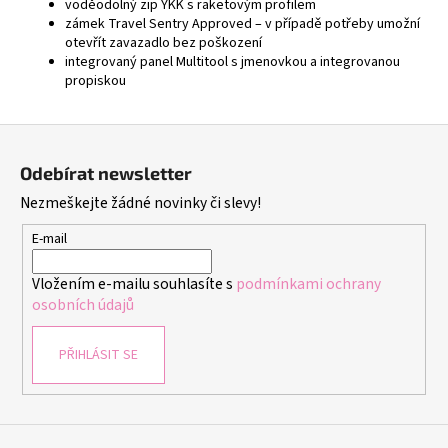
voděodolný zip YKK s raketovým profilem
zámek Travel Sentry Approved – v případě potřeby umožní
otevřít zavazadlo bez poškození
integrovaný panel Multitool s jmenovkou a integrovanou
propiskou
Z
á
Odebírat newsletter
p
Nezmeškejte žádné novinky či slevy!
a
t
E-mail
í
Vložením e-mailu souhlasíte s
podmínkami ochrany
osobních údajů
PŘIHLÁSIT SE