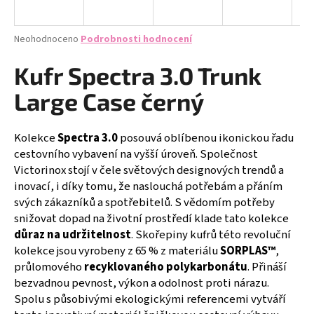
a
j
Průměrné
Neohodnoceno
Podrobnosti hodnocení
í
hodnocení
produktu
Kufr Spectra 3.0 Trunk
t
je
?
0,0
Large Case černý
z
5
hvězdiček.
Kolekce
Spectra 3.0
posouvá oblíbenou ikonickou řadu
cestovního vybavení na vyšší úroveň. Společnost
HLEDAT
Victorinox stojí v čele světových designových trendů a
inovací, i díky tomu, že naslouchá potřebám a přáním
svých zákazníků a spotřebitelů. S vědomím potřeby
snižovat dopad na životní prostředí klade tato kolekce
D
důraz na udržitelnost
. Skořepiny kufrů této revoluční
o
kolekce jsou vyrobeny z 65 % z materiálu
SORPLAS™
,
p
průlomového
recyklovaného polykarbonátu
. Přináší
o
bezvadnou pevnost, výkon a odolnost proti nárazu.
r
Spolu s působivými ekologickými referencemi vytváří
u