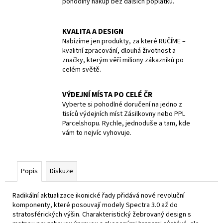
pohodlný nákup bez dalších poplatků.
KVALITA A DESIGN
Nabízíme jen produkty, za které RUČÍME –
kvalitní zpracování, dlouhá životnost a
značky, kterým věří miliony zákazníků po
celém světě.
VÝDEJNÍ MÍSTA PO CELÉ ČR
Vyberte si pohodlné doručení na jedno z
tisíců výdejních míst Zásilkovny nebo PPL
Parcelshopu. Rychle, jednoduše a tam, kde
vám to nejvíc vyhovuje.
Popis
Diskuze
Radikální aktualizace ikonické řady přidává nové revoluční
komponenty, které posouvají modely Spectra 3.0 až do
stratosférických výšin. Charakteristický žebrovaný design s