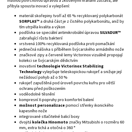
matnou povrchovou úpravou a zkosenými hranami zůstává, ale
přibyla spousta inovací a vylepšení:
materiál skořepiny tvoří až 65 % recyklovaný polykarbonát
SORPLAS™
a druhá část je z čistého polykarbonátu, aniž by
tím utrpěla kvalita a výkon
podšívka se speciální antimikrobiální úpravou
SILVADUR™
zabraňující růstu bakterií
vrstvená 100% recyklovaná podšívka proti pomačkání
jedinečná nášivka s příběhem švýcarského armádního nože
značkové zipy a červené lemy Victorinox vizuálně propojují
kolekci se švýcarským dědictvím
inovativní
technologie Victorinox Stabilizing
Technology
vylepšuje teleskopickou rukojeť a snižuje její
nežádoucí pohyb až o 50 %
rukojeť zapuštěná pod úroveň povrchu kufru pro větší
ochranu před poškozením
voděodolné těsnění
kompresní X-popruhy pro komfortní balení
možnost personalizace
pomocí střenky ikonického
kapesního nože
integrované stlačitelné balicí boxy
dvojitá
kolečka Hinomoto
značky Mitsubishi o rozměru 60
mm, extra tichá a otočná o 360 °