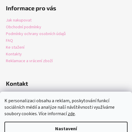
Informace pro vás
Jak nakupovat
Obchodní podmínky
Podmínky ochrany osobních údajů
FAQ
Ke stažení
Kontakty
Reklamace a vrácení zboží
Kontakt
info
@
domastore.cz
K personalizaci obsahu a reklam, poskytování funkcí
+420721247942
sociálních médií a analýze naší návštěvnosti využíváme
soubory cookies. Více informací
zde
.
Nastavení