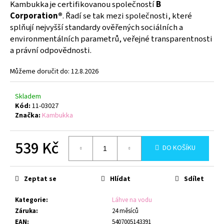
č
Kambukka je certifikovanou společností
B
u
Corporation®
. Řadí se tak mezi společnosti, které
j
splňují nejvyšší standardy ověřených sociálních a
e
environmentálních parametrů, veřejné transparentnosti
m
a právní odpovědnosti.
e
Můžeme doručit do:
12.8.2026
TERMOLÁHEV
ETNA
Skladem
GRIP
Kód:
11-03027
500
Značka:
Kambukka
ML
PALE
PURPLE
539 Kč
DO KOŠÍKU
1
009
Měrná
Kč
cena:
Zeptat se
Hlídat
Sdílet
Kategorie
:
Láhve na vodu
Záruka
:
24 měsíců
EAN
:
5407005143391