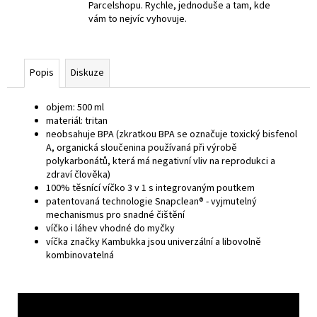
Parcelshopu. Rychle, jednoduše a tam, kde
vám to nejvíc vyhovuje.
Popis
Diskuze
objem: 500 ml
materiál: tritan
neobsahuje BPA (zkratkou BPA se označuje toxický bisfenol
A, organická sloučenina používaná při výrobě
polykarbonátů, která má negativní vliv na reprodukci a
zdraví člověka)
100% těsnící víčko 3 v 1 s integrovaným poutkem
patentovaná technologie Snapclean® - vyjmutelný
mechanismus pro snadné čištění
víčko i láhev vhodné do myčky
víčka značky Kambukka jsou univerzální a libovolně
kombinovatelná