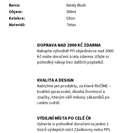
Barva
:
Barely Blush
Objem
:
500ml
Kolekce
:
Elton
Materiál
:
Tritan
DOPRAVA NAD 2000 KČ ZDARMA
Nakupte výhodně! Při objednávce nad 2000
Kč máte doručení zcela zdarma. Užijte si
pohodlný nákup bez dalších poplatků.
KVALITA A DESIGN
Nabízíme jen produkty, za které RUČÍME –
kvalitní zpracování, dlouhá životnost a
značky, kterým věří miliony zákazníků po
celém světě.
VÝDEJNÍ MÍSTA PO CELÉ ČR
Vyberte si pohodlné doručení na jedno z
tisíců výdejních míst Zásilkovny nebo PPL