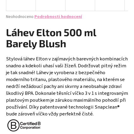
a
j
Průměrné
Neohodnoceno
Podrobnosti hodnocení
í
hodnocení
produktu
Láhev Elton 500 ml
t
je
?
0,0
Barely Blush
z
5
hvězdiček.
Stylová láhev Elton v zajímavých barevných kombinacích
snadno a kdekoli uhasí vaši žízeň. Dodržovat pitný režim
HLEDAT
je tak snadné! Láhev je vyrobena z bezpečného
moderního tritanu, plastového materiálu, na kterém se
nedrží nežádoucí pachy ani skvrny a neobsahuje zdraví
škodlivý BPA. Dokonale těsnící víčko 3 v 1 s integrovaným
D
plastovým poutkem je zárukou maximálního pohodlí při
o
používání. Díky patentované technologii Snapclean®
p
bude zároveň víčko vždy perfektně čisté.
o
r
u