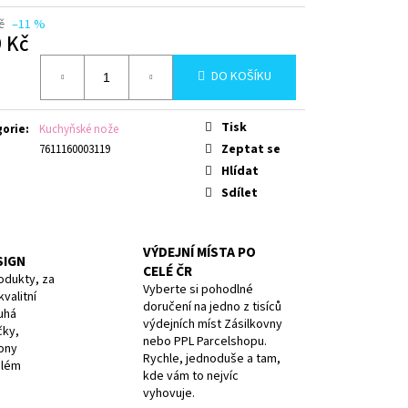
AVY, PURPLE, BOX
č
–11 %
 Kč
á
DO KOŠÍKU
Tisk
gorie
:
Kuchyňské nože
Zeptat se
7611160003119
Hlídat
Sdílet
VÝDEJNÍ MÍSTA PO
SIGN
CELÉ ČR
odukty, za
Vyberte si pohodlné
valitní
doručení na jedno z tisíců
uhá
výdejních míst Zásilkovny
čky,
nebo PPL Parcelshopu.
iony
Rychle, jednoduše a tam,
elém
kde vám to nejvíc
vyhovuje.