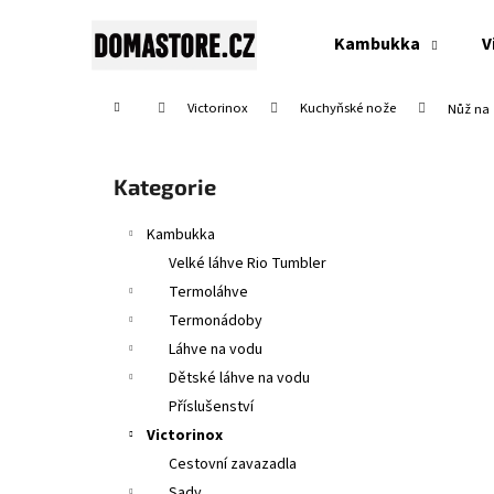
K
Přejít
na
o
Kambukka
V
obsah
Zpět
Zpět
š
do
do
í
Domů
Victorinox
Kuchyňské nože
Nůž na 
obchodu
obchodu
k
P
o
Přeskočit
Kategorie
s
kategorie
t
Kambukka
r
Velké láhve Rio Tumbler
a
Termoláhve
n
Termonádoby
n
Láhve na vodu
í
Dětské láhve na vodu
p
Příslušenství
a
Victorinox
n
Cestovní zavazadla
SWISS CLASSIC, TOMATO & TABLE KNIFE,
e
Sady