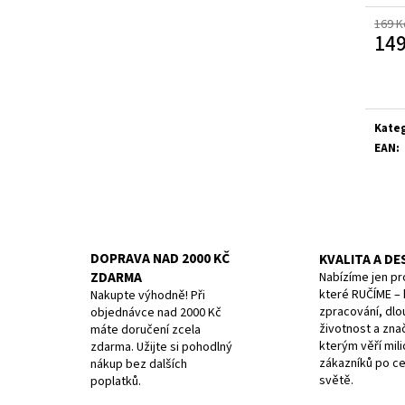
11 CM MODRÝ
10CM, STRAIGHT/W
169 K
179 Kč
379 Kč
149
Původně:
199 Kč
Původně:
399 Kč
Měrn
cena:
Kate
EAN
:
DOPRAVA NAD 2000 KČ
KVALITA A DE
ZDARMA
Nabízíme jen pr
které RUČÍME – k
Nakupte výhodně! Při
zpracování, dlo
objednávce nad 2000 Kč
životnost a zna
máte doručení zcela
kterým věří mil
zdarma. Užijte si pohodlný
zákazníků po c
nákup bez dalších
světě.
poplatků.