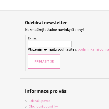
Z
á
Odebírat newsletter
p
Nezmeškejte žádné novinky či slevy!
a
t
E-mail
í
Vložením e-mailu souhlasíte s
podmínkami ochran
PŘIHLÁSIT SE
Informace pro vás
Jak nakupovat
Obchodní podmínky