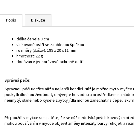
Popis
Diskuze
délka čepele 8 cm
vlnkované ostří se zaoblenou špičkou
rozměry (dxšxv): 189 x 20 x 11 mm
hmotnost: 22 g
dodáván v jednorázové ochraně ostří
Správná péče:
Správnou péčí udržíte nůž v nejlepší kondici. Nůž je možno mýt v myčce
poskytli dlouhou životnost, omývejte ho vodou a prostředkem na nádobí
neumytý, slané nebo kyselé zbytky jídla mohou zanechat na čepeli skvrn
Při použití v myčce se ujistěte, že se nůž nedotýká jiných kovových pře
mohou používáním v myčce objevit změny intenzity barvy rukojeti a rezn