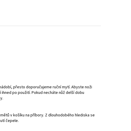
 nádobí, přesto doporučujeme ruční mytí. Abyste noži
 ihned po použití. Pokud necháte nůž delší dobu
y.
dmětů v košíku na příbory.
Z dlouhodobého hlediska
se
utí čepele.