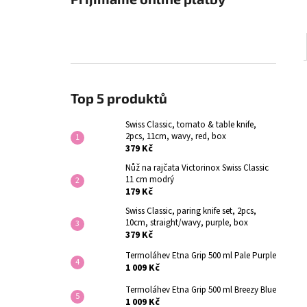
Top 5 produktů
Swiss Classic, tomato & table knife,
2pcs, 11cm, wavy, red, box
379 Kč
Nůž na rajčata Victorinox Swiss Classic
11 cm modrý
179 Kč
Swiss Classic, paring knife set, 2pcs,
10cm, straight/wavy, purple, box
379 Kč
Termoláhev Etna Grip 500 ml Pale Purple
1 009 Kč
Termoláhev Etna Grip 500 ml Breezy Blue
1 009 Kč