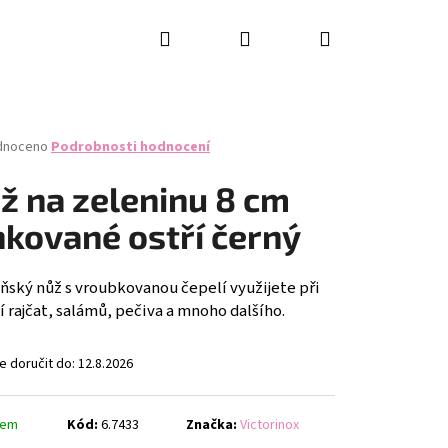
Hledat
Přihlášení
Nákupní
košík
né
dnoceno
Podrobnosti hodnocení
ení
tu
ž na zeleninu 8 cm
nkované ostří černý
ček.
ňský nůž s vroubkovanou čepelí využijete při
í rajčat, salámů, pečiva a mnoho dalšího.
 doručit do:
12.8.2026
dem
Kód:
6.7433
Značka:
Victorinox
RING KNIFE SET, 2PCS,