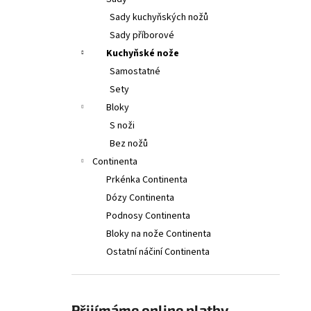
2PCS, 11CM, WAVY, RED, BOX
l
Sady kuchyňských nožů
379 Kč
Původně:
399 Kč
Sady příborové
Kuchyňské nože
Samostatné
Sety
Bloky
S noži
Bez nožů
Continenta
Prkénka Continenta
Dózy Continenta
Podnosy Continenta
Bloky na nože Continenta
Ostatní náčiní Continenta
Přijímáme online platby