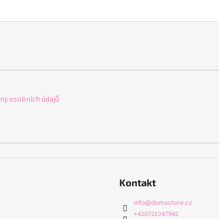
y osobních údajů
Kontakt
info
@
domastore.cz
+420721247942