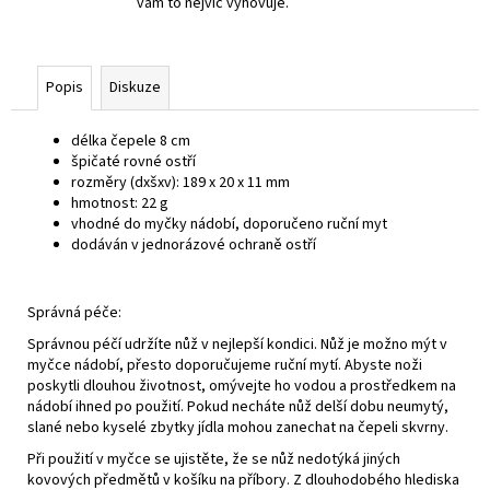
vám to nejvíc vyhovuje.
Popis
Diskuze
délka čepele 8 cm
špičaté rovné ostří
rozměry (dxšxv):
189 x 20 x 11 mm
hmotnost:
22 g
vhodné do myčky nádobí, doporučeno ruční myt
dodáván v jednorázové ochraně ostří
Správná péče:
Správnou péčí udržíte nůž v nejlepší kondici. Nůž je možno mýt v
myčce nádobí, přesto doporučujeme ruční mytí. Abyste noži
poskytli dlouhou životnost, omývejte ho vodou a prostředkem na
nádobí ihned po použití. Pokud necháte nůž delší dobu neumytý,
slané nebo kyselé zbytky jídla mohou zanechat na čepeli skvrny.
Při použití v myčce se ujistěte, že se nůž nedotýká jiných
kovových předmětů v košíku na příbory.
Z dlouhodobého hlediska