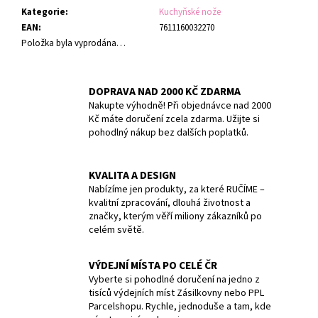
č
Kategorie
:
Kuchyňské nože
u
EAN
:
7611160032270
j
Položka byla vyprodána…
e
m
e
DOPRAVA NAD 2000 KČ ZDARMA
Nakupte výhodně! Při objednávce nad 2000
Kč máte doručení zcela zdarma. Užijte si
SWISS
pohodlný nákup bez dalších poplatků.
CLASSIC,
PARING
KNIFE
SET,
KVALITA A DESIGN
2PCS,
Nabízíme jen produkty, za které RUČÍME –
10CM,
kvalitní zpracování, dlouhá životnost a
STRAIGHT/WAVY,
značky, kterým věří miliony zákazníků po
PURPLE,
BOX
celém světě.
379
Kč
VÝDEJNÍ MÍSTA PO CELÉ ČR
Původně:
Vyberte si pohodlné doručení na jedno z
399
tisíců výdejních míst Zásilkovny nebo PPL
Kč
Parcelshopu. Rychle, jednoduše a tam, kde