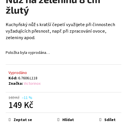
je
a
0,0
žlutý
z
j
5
í
hvězdiček.
Kuchyňský nůž s kratší čepelí využijete při činnostech
t
vyžadujících přesnost, např. při zpracování ovoce,
?
zeleniny apod.
Položka byla vyprodána…
HLEDAT
Vyprodáno
Kód:
6.7606.L118
Značka:
Victorinox
D
o
169 Kč
–11 %
149 Kč
p
o
Měrná
r
cena:
Zeptat se
Hlídat
Sdílet
u