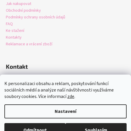
Jak nakupovat
Obchodní podmínky
Podmínky ochrany osobních údajů
FAQ
Ke stažení
Kontakty
Reklamace a vrácení zboží
Kontakt
info
@
domastore.cz
K personalizaci obsahu a reklam, poskytování funkcí
+420721247942
sociálních médií a analýze naší návštěvnosti využíváme
soubory cookies. Více informací
zde
.
Nastavení
Vytvořil Shoptet
Copyright 2026
Domastore.cz
. Všechna práva vyhrazena.
Upravit
Odmítnout
Souhlasím
nastavení cookies