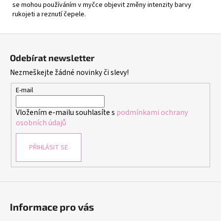
se mohou používáním v myčce objevit změny intenzity barvy
rukojeti a reznutí čepele.
Z
á
Odebírat newsletter
p
Nezmeškejte žádné novinky či slevy!
a
t
E-mail
í
Vložením e-mailu souhlasíte s
podmínkami ochrany
osobních údajů
PŘIHLÁSIT SE
Informace pro vás