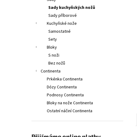
2PCS, 11CM, WAVY, RED, BOX
l
Sady kuchyňských nožů
379 Kč
Původně:
399 Kč
Sady příborové
Kuchyňské nože
Samostatné
Sety
Bloky
S noži
Bez nožů
Continenta
Prkénka Continenta
Dózy Continenta
Podnosy Continenta
Bloky na nože Continenta
Ostatní náčiní Continenta
Přijímáme online platby