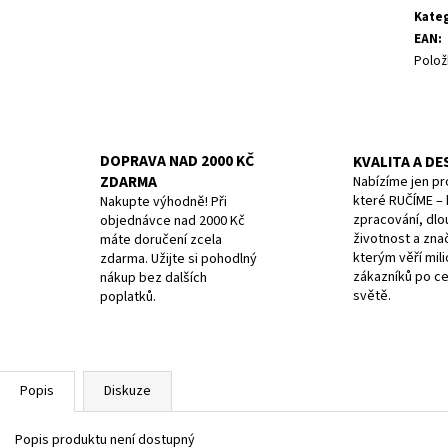
11 CM MODRÝ
10CM, STRAIGHT/W
cena:
Kate
179 Kč
379 Kč
EAN
:
Původně:
199 Kč
Původně:
399 Kč
Polož
DOPRAVA NAD 2000 KČ
KVALITA A DE
ZDARMA
Nabízíme jen pr
které RUČÍME – k
Nakupte výhodně! Při
zpracování, dlo
objednávce nad 2000 Kč
životnost a zna
máte doručení zcela
kterým věří mil
zdarma. Užijte si pohodlný
zákazníků po c
nákup bez dalších
světě.
poplatků.
Popis
Diskuze
Popis produktu není dostupný