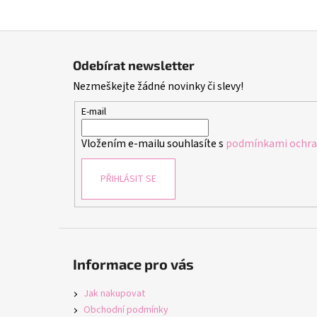
Z
á
Odebírat newsletter
p
Nezmeškejte žádné novinky či slevy!
a
t
E-mail
í
Vložením e-mailu souhlasíte s
podmínkami ochran
PŘIHLÁSIT SE
Informace pro vás
Jak nakupovat
Obchodní podmínky