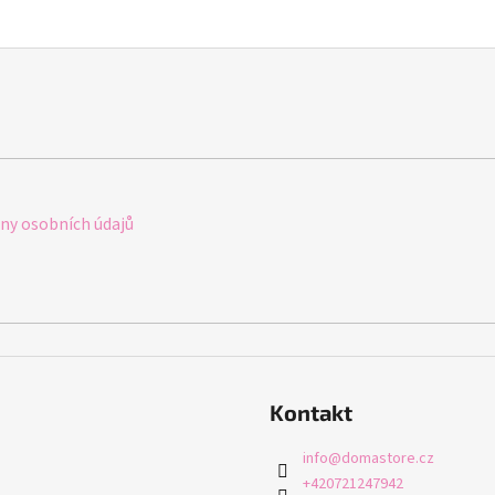
y osobních údajů
Kontakt
info
@
domastore.cz
+420721247942