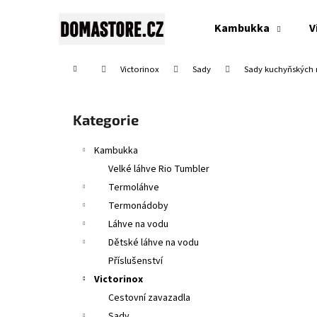
K
Přejít
na
o
Kambukka
V
obsah
Zpět
Zpět
š
do
do
í
Domů
Victorinox
Sady
Sady kuchyňských
obchodu
obchodu
k
P
o
Přeskočit
Kategorie
s
kategorie
t
Kambukka
r
Velké láhve Rio Tumbler
a
Termoláhve
n
Termonádoby
n
Láhve na vodu
í
Dětské láhve na vodu
p
Příslušenství
a
Victorinox
n
Cestovní zavazadla
SWISS CLASSIC, TOMATO & TABLE KNIFE,
e
Sady