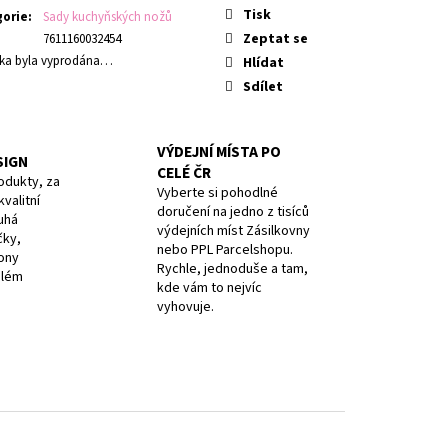
AVY, PURPLE, BOX
Tisk
gorie
:
Sady kuchyňských nožů
Zeptat se
7611160032454
ka byla vyprodána…
Hlídat
Sdílet
VÝDEJNÍ MÍSTA PO
SIGN
CELÉ ČR
odukty, za
Vyberte si pohodlné
valitní
doručení na jedno z tisíců
uhá
výdejních míst Zásilkovny
čky,
nebo PPL Parcelshopu.
iony
Rychle, jednoduše a tam,
elém
kde vám to nejvíc
vyhovuje.