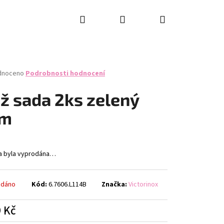
Hledat
Přihlášení
Nákupní
košík
né
dnoceno
Podrobnosti hodnocení
ení
tu
ž sada 2ks zelený
cm
ček.
a byla vyprodána…
odáno
Kód:
6.7606.L114B
Značka:
Victorinox
 Kč
RING KNIFE SET, 2PCS,
á