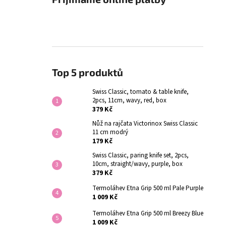
Top 5 produktů
Swiss Classic, tomato & table knife,
2pcs, 11cm, wavy, red, box
379 Kč
Nůž na rajčata Victorinox Swiss Classic
11 cm modrý
179 Kč
Swiss Classic, paring knife set, 2pcs,
10cm, straight/wavy, purple, box
379 Kč
Termoláhev Etna Grip 500 ml Pale Purple
1 009 Kč
Termoláhev Etna Grip 500 ml Breezy Blue
1 009 Kč