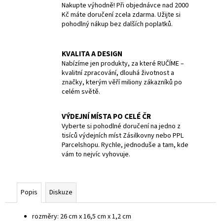
č
Nakupte výhodně! Při objednávce nad 2000
u
Kč máte doručení zcela zdarma. Užijte si
j
pohodlný nákup bez dalších poplatků.
e
m
KVALITA A DESIGN
e
Nabízíme jen produkty, za které RUČÍME –
kvalitní zpracování, dlouhá životnost a
značky, kterým věří miliony zákazníků po
SWISS
celém světě.
CLASSIC,
TOMATO
&
VÝDEJNÍ MÍSTA PO CELÉ ČR
TABLE
KNIFE,
Vyberte si pohodlné doručení na jedno z
2PCS,
tisíců výdejních míst Zásilkovny nebo PPL
11CM,
Parcelshopu. Rychle, jednoduše a tam, kde
WAVY,
vám to nejvíc vyhovuje.
RED,
BOX
379
Kč
Popis
Diskuze
Původně:
399
Kč
rozměry: 26 cm x 16,5 cm x 1,2 cm