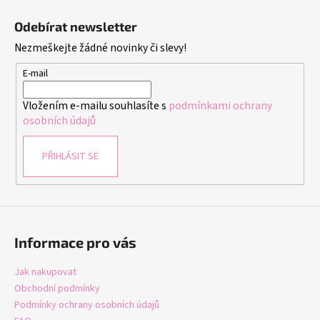
Z
á
Odebírat newsletter
p
Nezmeškejte žádné novinky či slevy!
a
t
E-mail
í
Vložením e-mailu souhlasíte s
podmínkami ochrany
osobních údajů
PŘIHLÁSIT SE
Informace pro vás
Jak nakupovat
Obchodní podmínky
Podmínky ochrany osobních údajů