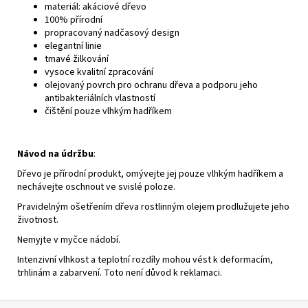
materiál: akáciové dřevo
100% přírodní
propracovaný nadčasový design
elegantní linie
tmavé žilkování
vysoce kvalitní zpracování
olejovaný povrch pro ochranu dřeva a podporu jeho
antibakteriálních vlastností
čištění pouze vlhkým hadříkem
Návod na údržbu
:
Dřevo je přírodní produkt, omývejte jej pouze vlhkým hadříkem a
nechávejte oschnout ve svislé poloze.
Pravidelným ošetřením dřeva rostlinným olejem prodlužujete jeho
životnost.
Nemyjte v myčce nádobí.
Intenzivní vlhkost a teplotní rozdíly mohou vést k deformacím,
trhlinám a zabarvení. Toto není důvod k reklamaci.