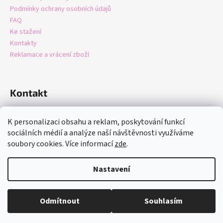
Podmínky ochrany osobních údajů
FAQ
Ke stažení
Kontakty
Reklamace a vrácení zboží
Kontakt
info
@
domastore.cz
K personalizaci obsahu a reklam, poskytování funkcí
+420721247942
sociálních médií a analýze naší návštěvnosti využíváme
soubory cookies. Více informací
zde
.
Nastavení
Vytvořil Shoptet
Copyright 2026
Domastore.cz
. Všechna práva vyhrazena.
Upravit
Odmítnout
Souhlasím
nastavení cookies