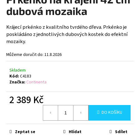
je
a
0,0
dubová mozaika
z
j
5
í
hvězdiček.
Krájecí prkénko z kvalitního tvrdého dřeva. Prkénko je
t
poskládáno z jednotlivých dubových kostek do efektní
?
mozaiky.
Můžeme doručit do:
11.8.2026
Skladem
HLEDAT
Kód:
C4183
Značka:
Continenta
2 389 Kč
D
o
Měrná
DO KOŠÍKU
p
cena:
o
r
Zeptat se
Hlídat
Sdílet
u