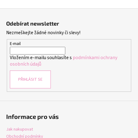
Z
á
Odebírat newsletter
p
Nezmeškejte žádné novinky či slevy!
a
t
E-mail
í
Vložením e-mailu souhlasíte s
podmínkami ochrany
osobních údajů
PŘIHLÁSIT SE
Informace pro vás
Jak nakupovat
Obchodní podmínky