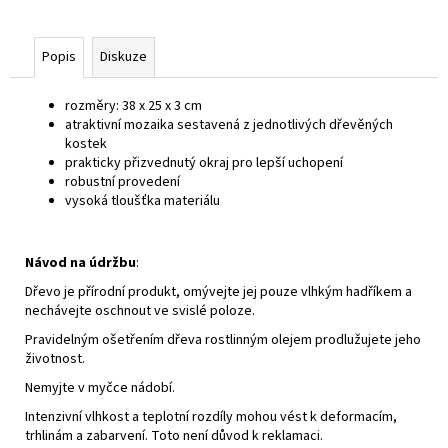
Popis
Diskuze
rozměry: 38 x 25 x 3 cm
atraktivní mozaika sestavená z jednotlivých dřevěných
kostek
prakticky přizvednutý okraj pro lepší uchopení
robustní provedení
vysoká tloušťka materiálu
Návod na údržbu
:
Dřevo je přírodní produkt, omývejte jej pouze vlhkým hadříkem a
nechávejte oschnout ve svislé poloze.
Pravidelným ošetřením dřeva rostlinným olejem prodlužujete jeho
životnost.
Nemyjte v myčce nádobí.
Intenzivní vlhkost a teplotní rozdíly mohou vést k deformacím,
trhlinám a zabarvení. Toto není důvod k reklamaci.