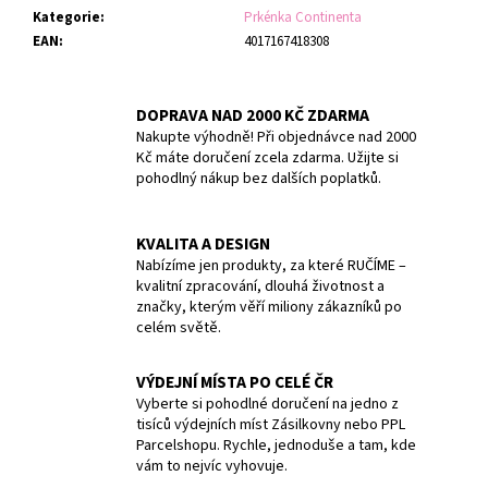
č
Kategorie
:
Prkénka Continenta
u
EAN
:
4017167418308
j
e
m
DOPRAVA NAD 2000 KČ ZDARMA
e
Nakupte výhodně! Při objednávce nad 2000
Kč máte doručení zcela zdarma. Užijte si
pohodlný nákup bez dalších poplatků.
TERMOLÁHEV
ETNA
GRIP
500
KVALITA A DESIGN
ML
Nabízíme jen produkty, za které RUČÍME –
PALE
kvalitní zpracování, dlouhá životnost a
PURPLE
značky, kterým věří miliony zákazníků po
1
celém světě.
009
Kč
VÝDEJNÍ MÍSTA PO CELÉ ČR
Vyberte si pohodlné doručení na jedno z
tisíců výdejních míst Zásilkovny nebo PPL
Parcelshopu. Rychle, jednoduše a tam, kde
vám to nejvíc vyhovuje.