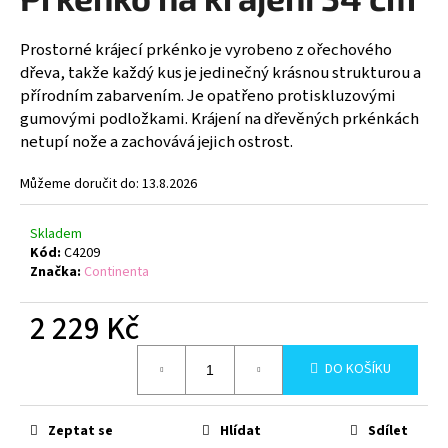
je
a
0,0
z
j
Prostorné krájecí prkénko je vyrobeno z ořechového
5
dřeva, takže každý kus je jedinečný krásnou strukturou a
í
hvězdiček.
přírodním zabarvením. Je opatřeno protiskluzovými
t
gumovými podložkami. Krájení na dřevěných prkénkách
?
netupí nože a zachovává jejich ostrost.
Můžeme doručit do:
13.8.2026
HLEDAT
Skladem
Kód:
C4209
Značka:
Continenta
2 229 Kč
D
o
Měrná
p
DO KOŠÍKU
cena:
o
r
u
Zeptat se
Hlídat
Sdílet