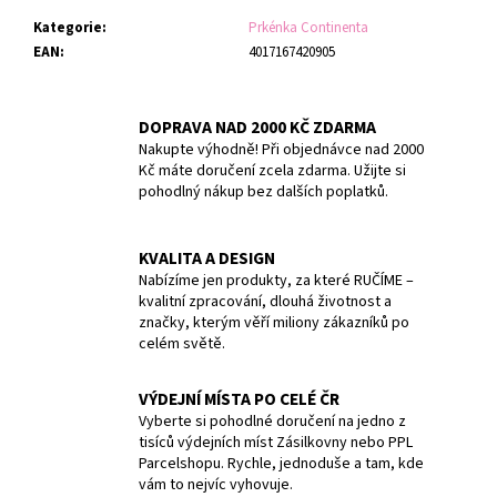
č
u
Kategorie
:
Prkénka Continenta
j
EAN
:
4017167420905
e
m
e
DOPRAVA NAD 2000 KČ ZDARMA
Nakupte výhodně! Při objednávce nad 2000
Kč máte doručení zcela zdarma. Užijte si
NŮŽ
pohodlný nákup bez dalších poplatků.
NA
RAJČATA
VICTORINOX
KVALITA A DESIGN
SWISS
Nabízíme jen produkty, za které RUČÍME –
CLASSIC
kvalitní zpracování, dlouhá životnost a
11
CM
značky, kterým věří miliony zákazníků po
MODRÝ
celém světě.
179
Kč
VÝDEJNÍ MÍSTA PO CELÉ ČR
Původně:
Vyberte si pohodlné doručení na jedno z
199
tisíců výdejních míst Zásilkovny nebo PPL
Kč
Parcelshopu. Rychle, jednoduše a tam, kde
vám to nejvíc vyhovuje.