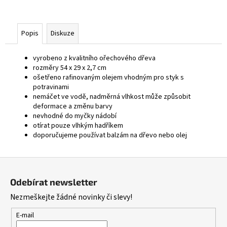
Popis
Diskuze
vyrobeno z kvalitního ořechového dřeva
rozměry 54 x 29 x 2,7 cm
ošetřeno rafinovaným olejem vhodným pro styk s
potravinami
nemáčet ve vodě, nadměrná vlhkost může způsobit
deformace a změnu barvy
nevhodné do myčky nádobí
otírat pouze vlhkým hadříkem
doporučujeme používat balzám na dřevo nebo olej
Z
á
Odebírat newsletter
p
Nezmeškejte žádné novinky či slevy!
a
t
E-mail