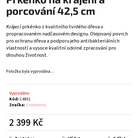
je
a
0,0
porcování 42,5 cm
z
j
5
í
hvězdiček.
Krájecí prkénko z kvalitního tvrdého dřeva v
t
propracovaném nadčasovém designu. Olejovaný povrch
?
pro ochranu dřeva a podporu jeho antibakteriálních
vlastností a vysoce kvalitní odolné zpracování pro
dlouhou životnost.
Položka byla vyprodána…
HLEDAT
Vyprodáno
D
Kód:
C4851
o
Značka:
Continenta
p
o
2 399 Kč
r
Měrná
u
cena: