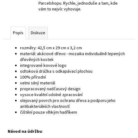
Parcelshopu. Rychle, jednoduše a tam, kde
vám to nejvíc vyhovuje.
Popis
Diskuze
rozměry: 42,5 cm x 29 cm x 3,2 cm
materiál: akáciové dřevo - mozaika individuálně lepených
dřevěných kostek
integrované kovové logo
odtoková drážka s odkapávací plochou
100% přírodní
velmi silný materiál
propracovaný nadčasový design
vysoce kvalitní odolné zpracování
olejovaný povrch pro ochranu dřeva a podporu jeho
antibakteriálních vlastností
čištění pouze vlhkým hadříkem
Návod na údržbu
: