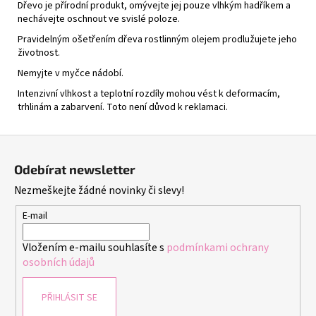
Dřevo je přírodní produkt, omývejte jej pouze vlhkým hadříkem a
nechávejte oschnout ve svislé poloze.
Pravidelným ošetřením dřeva rostlinným olejem prodlužujete jeho
životnost.
Nemyjte v myčce nádobí.
Intenzivní vlhkost a teplotní rozdíly mohou vést k deformacím,
trhlinám a zabarvení. Toto není důvod k reklamaci.
Z
á
Odebírat newsletter
p
Nezmeškejte žádné novinky či slevy!
a
t
E-mail
í
Vložením e-mailu souhlasíte s
podmínkami ochrany
osobních údajů
PŘIHLÁSIT SE