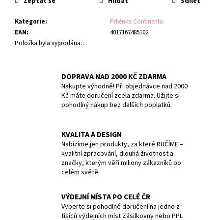
č
Zeptat se
Hlídat
Sdílet
u
Kategorie
:
Prkénka Continenta
j
EAN
:
4017167485102
e
Položka byla vyprodána…
m
e
DOPRAVA NAD 2000 KČ ZDARMA
TERMOLÁHEV
Nakupte výhodně! Při objednávce nad 2000
ETNA
Kč máte doručení zcela zdarma. Užijte si
GRIP
pohodlný nákup bez dalších poplatků.
500
ML
BREEZY
BLUE
KVALITA A DESIGN
Nabízíme jen produkty, za které RUČÍME –
1
kvalitní zpracování, dlouhá životnost a
009
značky, kterým věří miliony zákazníků po
Kč
celém světě.
VÝDEJNÍ MÍSTA PO CELÉ ČR
Vyberte si pohodlné doručení na jedno z
tisíců výdejních míst Zásilkovny nebo PPL