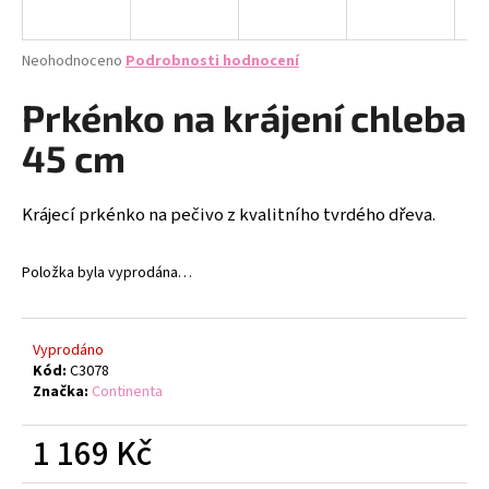
a
j
Průměrné
Neohodnoceno
Podrobnosti hodnocení
í
hodnocení
produktu
Prkénko na krájení chleba
t
je
?
0,0
45 cm
z
5
hvězdiček.
Krájecí prkénko na pečivo z kvalitního tvrdého dřeva.
HLEDAT
Položka byla vyprodána…
D
Vyprodáno
o
Kód:
C3078
Značka:
Continenta
p
o
1 169 Kč
r
u
Měrná