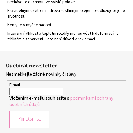
nechávejte oschnout ve svislé poloze.
Pravidelným ošetřením dřeva rostlinným olejem prodlužujete jeho
životnost.
Nemyjte v myčce nádobí.
Intenzivní vlhkost a teplotní rozdíly mohou vést k deformacím,
trhlinám a zabarvení. Toto není důvod k reklamaci.
Z
á
Odebírat newsletter
p
Nezmeškejte žádné novinky či slevy!
a
t
E-mail
í
Vložením e-mailu souhlasíte s
podmínkami ochrany
osobních údajů
PŘIHLÁSIT SE