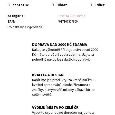
č
cena:
Zeptat se
Hlídat
Sdílet
u
j
Kategorie
:
Prkénka Continenta
e
EAN
:
4017167307800
m
Položka byla vyprodána…
e
TERMOLÁHEV
DOPRAVA NAD 2000 KČ ZDARMA
ETNA
Nakupte výhodně! Při objednávce nad 2000
GRIP
Kč máte doručení zcela zdarma. Užijte si
500
pohodlný nákup bez dalších poplatků.
ML
BREEZY
BLUE
KVALITA A DESIGN
1
Nabízíme jen produkty, za které RUČÍME –
009
kvalitní zpracování, dlouhá životnost a
Kč
značky, kterým věří miliony zákazníků po
celém světě.
VÝDEJNÍ MÍSTA PO CELÉ ČR
Vyberte si pohodlné doručení na jedno z