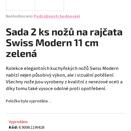
a
j
Průměrné
Neohodnoceno
Podrobnosti hodnocení
í
hodnocení
produktu
Sada 2 ks nožů na rajčata
t
je
?
0,0
Swiss Modern 11 cm
z
5
zelená
hvězdiček.
Kolekce elegantních kuchyňských nožů Swiss Modern
HLEDAT
nabízí nejen působivý výkon, ale i vizuální potěšení.
Všechny nože jsou vyrobeny z kvalitní z nerezové oceli a
díky tomu také vysoce odolné proti opotřebení.
D
o
Položka byla vyprodána…
p
o
r
Vyprodáno
u
Kód:
6.9006.11W41B