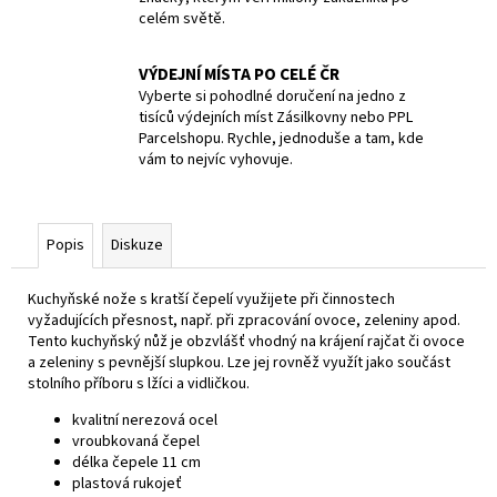
celém světě.
VÝDEJNÍ MÍSTA PO CELÉ ČR
Vyberte si pohodlné doručení na jedno z
tisíců výdejních míst Zásilkovny nebo PPL
Parcelshopu. Rychle, jednoduše a tam, kde
vám to nejvíc vyhovuje.
Popis
Diskuze
Kuchyňské nože s kratší čepelí využijete při činnostech
vyžadujících přesnost, např. při zpracování ovoce, zeleniny apod.
Tento kuchyňský nůž je obzvlášť vhodný na krájení rajčat či ovoce
a zeleniny s pevnější slupkou. Lze jej rovněž využít jako součást
stolního příboru s lžíci a vidličkou.
kvalitní nerezová ocel
vroubkovaná čepel
délka čepele 11 cm
plastová rukojeť