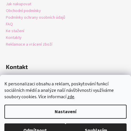
Jak nakupovat
Obchodní podmínky
Podmínky ochrany osobních údajů
FAQ
Ke stažení
Kontakty
Reklamace a vrácení zboží
Kontakt
info
@
domastore.cz
K personalizaci obsahu a reklam, poskytování funkcí
+420721247942
sociálních médií a analýze naší návštěvnosti využíváme
soubory cookies. Více informací
zde
.
Nastavení
Vytvořil Shoptet
Copyright 2026
Domastore.cz
. Všechna práva vyhrazena.
Upravit
Odmítnout
Souhlasím
nastavení cookies