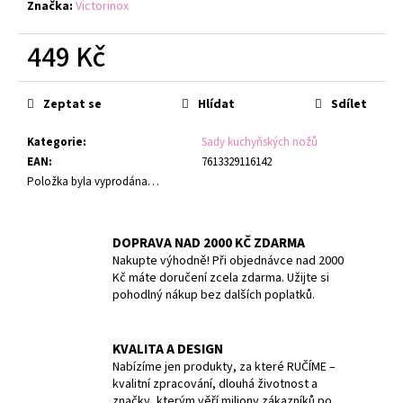
č
Značka:
Victorinox
u
j
449 Kč
e
Měrná
m
cena:
e
Zeptat se
Hlídat
Sdílet
Kategorie
:
Sady kuchyňských nožů
SWISS
EAN
:
7613329116142
CLASSIC,
Položka byla vyprodána…
PARING
KNIFE
SET,
2PCS,
DOPRAVA NAD 2000 KČ ZDARMA
10CM,
STRAIGHT/WAVY,
Nakupte výhodně! Při objednávce nad 2000
PURPLE,
Kč máte doručení zcela zdarma. Užijte si
BOX
pohodlný nákup bez dalších poplatků.
379
Kč
Původně:
KVALITA A DESIGN
399
Nabízíme jen produkty, za které RUČÍME –
Kč
kvalitní zpracování, dlouhá životnost a
značky, kterým věří miliony zákazníků po