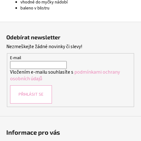
vhodné do myčky nádobí
baleno v blistru
Z
á
Odebírat newsletter
p
Nezmeškejte žádné novinky či slevy!
a
t
E-mail
í
Vložením e-mailu souhlasíte s
podmínkami ochrany
osobních údajů
PŘIHLÁSIT SE
Informace pro vás