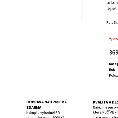
11 CM MODRÝ
10CM, STRAIGHT/W
prkén
179 Kč
379 Kč
lépe!
Původně:
199 Kč
Původně:
399 Kč
Položk
Vypr
369
Měrn
cena:
Kate
EAN
:
Polož
DOPRAVA NAD 2000 KČ
KVALITA A DE
ZDARMA
Nabízíme jen pr
které RUČÍME – k
Nakupte výhodně! Při
zpracování, dlo
objednávce nad 2000 Kč