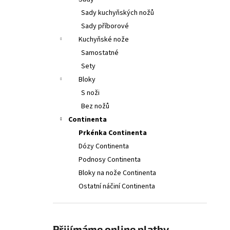
2PCS, 11CM, WAVY, RED, BOX
l
Sady kuchyňských nožů
379 Kč
Původně:
399 Kč
Sady příborové
Kuchyňské nože
Samostatné
Sety
Bloky
S noži
Bez nožů
Continenta
Prkénka Continenta
Dózy Continenta
Podnosy Continenta
Bloky na nože Continenta
Ostatní náčiní Continenta
Přijímáme online platby