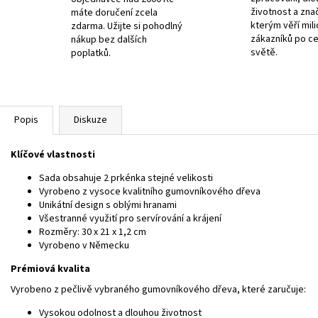
životnost a zna
máte doručení zcela
kterým věří mil
zdarma. Užijte si pohodlný
zákazníků po c
nákup bez dalších
světě.
poplatků.
Popis
Diskuze
Klíčové vlastnosti
Sada obsahuje 2 prkénka stejné velikosti
Vyrobeno z vysoce kvalitního gumovníkového dřeva
Unikátní design s oblými hranami
Všestranné využití pro servírování a krájení
Rozměry: 30 x 21 x 1,2 cm
Vyrobeno v Německu
Prémiová kvalita
Vyrobeno z pečlivě vybraného gumovníkového dřeva, které zaručuje:
Vysokou odolnost a dlouhou životnost