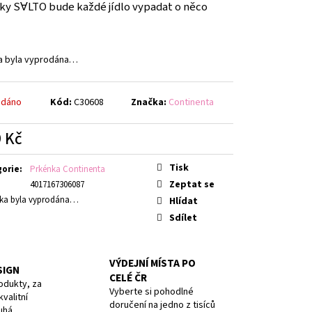
AVY, PURPLE, BOX
ky SⱯLTO bude každé jídlo vypadat o něco
a byla vyprodána…
odáno
Kód:
C30608
Značka:
Continenta
 Kč
á
Tisk
gorie
:
Prkénka Continenta
Zeptat se
4017167306087
ka byla vyprodána…
Hlídat
Sdílet
VÝDEJNÍ MÍSTA PO
SIGN
CELÉ ČR
odukty, za
Vyberte si pohodlné
valitní
doručení na jedno z tisíců
uhá