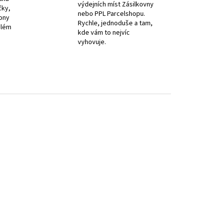
výdejních míst Zásilkovny
čky,
nebo PPL Parcelshopu.
iony
Rychle, jednoduše a tam,
elém
kde vám to nejvíc
vyhovuje.