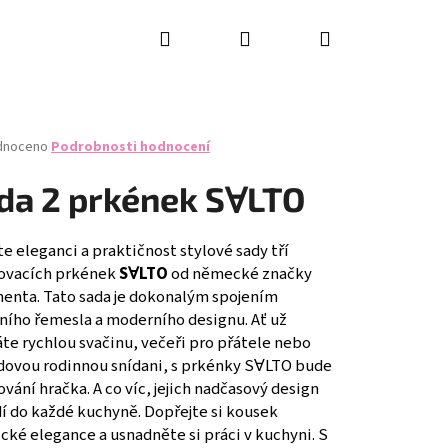
Hledat
Přihlášení
Nákupní
košík
né
dnoceno
Podrobnosti hodnocení
ení
tu
da 2 prkének SⱯLTO
e eleganci a praktičnost stylové sady tří
rovacích prkének
SⱯLTO
od německé značky
ček.
nenta. Tato sada je dokonalým spojením
čního řemesla a moderního designu. Ať už
te rychlou svačinu, večeři pro přátele nebo
dovou rodinnou snídani, s prkénky SⱯLTO bude
ování hračka. A co víc, jejich nadčasový design
í do každé kuchyně. Dopřejte si kousek
RING KNIFE SET, 2PCS,
cké elegance a usnadněte si práci v kuchyni. S