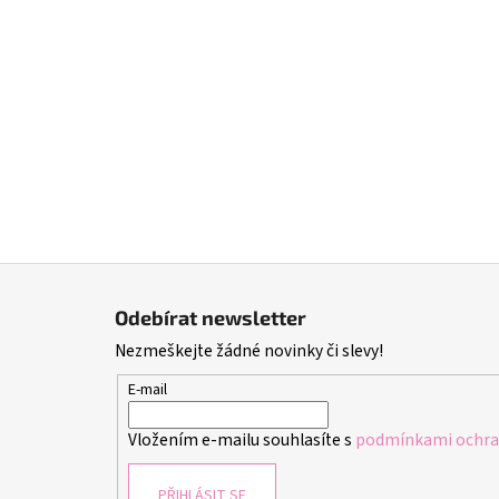
Z
á
Odebírat newsletter
p
Nezmeškejte žádné novinky či slevy!
a
t
E-mail
í
Vložením e-mailu souhlasíte s
podmínkami ochran
PŘIHLÁSIT SE