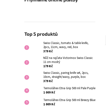
Top 5 produktů
Swiss Classic, tomato & table knife,
2pcs, 11cm, wavy, red, box
379 Kč
Nůž na rajčata Victorinox Swiss Classic
11 cm modrý
179 Kč
Swiss Classic, paring knife set, 2pcs,
10cm, straight/wavy, purple, box
379 Kč
Termoláhev Etna Grip 500 ml Pale Purple
1 009 Kč
Termoláhev Etna Grip 500 ml Breezy Blue
1 009 Kč