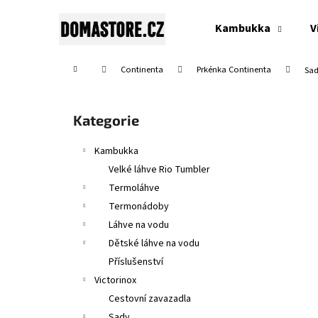
K
Přejít
na
o
Kambukka
V
obsah
Zpět
Zpět
š
do
do
í
Domů
Continenta
Prkénka Continenta
Sad
obchodu
obchodu
k
P
o
Přeskočit
Kategorie
s
kategorie
t
Kambukka
r
Velké láhve Rio Tumbler
a
Termoláhve
n
Termonádoby
n
Láhve na vodu
í
Dětské láhve na vodu
p
Příslušenství
a
Victorinox
n
Cestovní zavazadla
SWISS CLASSIC, TOMATO & TABLE KNIFE,
e
Sady