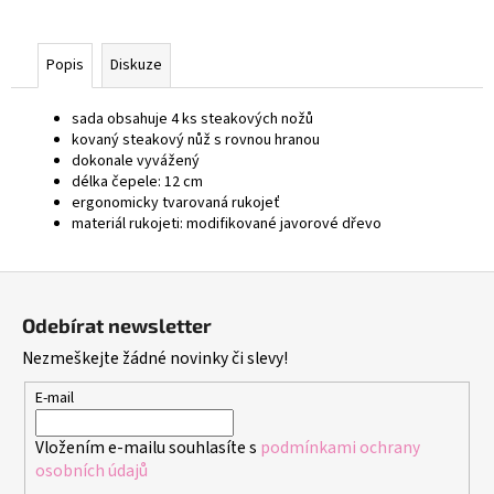
Popis
Diskuze
sada obsahuje 4 ks steakových nožů
kovaný steakový nůž s rovnou hranou
dokonale vyvážený
délka čepele: 12 cm
ergonomicky tvarovaná rukojeť
materiál rukojeti: modifikované javorové dřevo
Z
á
Odebírat newsletter
p
Nezmeškejte žádné novinky či slevy!
a
t
E-mail
í
Vložením e-mailu souhlasíte s
podmínkami ochrany
osobních údajů