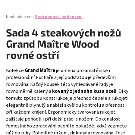
a
j
Průměrné
Neohodnoceno
Podrobnosti hodnocení
í
hodnocení
produktu
Sada 4 steakových nožů
t
je
?
0,0
Grand Maître Wood
z
5
rovné ostří
hvězdiček.
Kolekce
Grand Maître
je určena pro amatérské i
HLEDAT
profesionální kuchaře a její podstatou je především
rovnováha. Každý kousek této vyhledávané řady je
rovnoměrně kalený a
kovaný z jednoho kusu oceli
. Díky
D
tomuto způsobu konstrukce je přechod čepele a rukojeti
o
elegantně plynulý a nabízí skvělou kontrolu a přesnost
p
při každém krájení. Ergonomicky tvarovaná rukojeť
o
zajišťuje pohodlí i při delší práci s nožem. Dokonalost
r
řemeslného zpracování oceníte pokaždé, když vezmete
u
nůž do ruky. Pohodlné držení, dokonalá rovnováha. To je