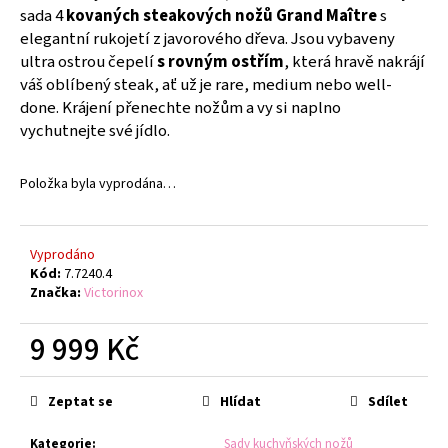
č
sada 4
kovaných steakových nožů Grand Maître
s
u
elegantní rukojetí z javorového dřeva. Jsou vybaveny
j
ultra ostrou čepelí
s rovným ostřím
, která hravě nakrájí
e
váš oblíbený steak, ať už je rare, medium nebo well-
m
done. Krájení přenechte nožům a vy si naplno
e
vychutnejte své jídlo.
NŮŽ
Položka byla vyprodána…
NA
RAJČATA
VICTORINOX
SWISS
Vyprodáno
CLASSIC
11
Kód:
7.7240.4
CM
Značka:
Victorinox
MODRÝ
179
9 999 Kč
Kč
Původně:
Měrná
199
cena:
Kč
Zeptat se
Hlídat
Sdílet
Kategorie
:
Sady kuchyňských nožů