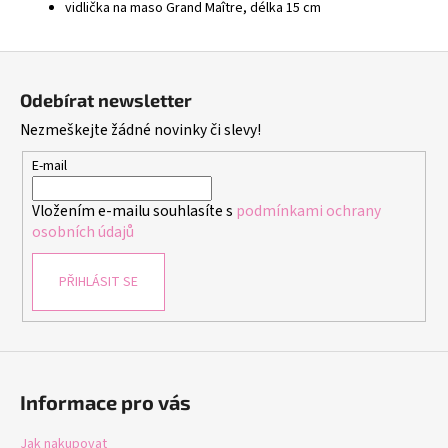
vidlička na maso Grand Maître, délka 15 cm
Z
á
Odebírat newsletter
p
Nezmeškejte žádné novinky či slevy!
a
t
E-mail
í
Vložením e-mailu souhlasíte s
podmínkami ochrany
osobních údajů
PŘIHLÁSIT SE
Informace pro vás
Jak nakupovat