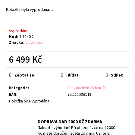
č
u
Položka byla vyprodána…
j
e
m
Vyprodáno
e
Kód:
7.7240.2
Značka:
Victorinox
TERMOLÁHEV
6 499 Kč
ETNA
GRIP
500
Měrná
ML
cena:
Zeptat se
Hlídat
Sdílet
PALE
PURPLE
Kategorie
:
Sady kuchyňských nožů
1
EAN
:
7611160058218
009
Kč
Položka byla vyprodána…
DOPRAVA NAD 2000 KČ ZDARMA
Nakupte výhodně! Při objednávce nad 2000
Kč máte doručení zcela zdarma. Užijte si