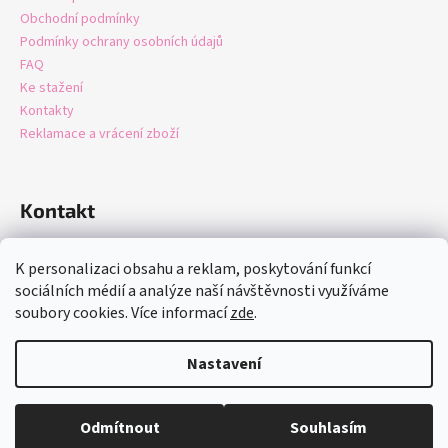
Obchodní podmínky
Podmínky ochrany osobních údajů
FAQ
Ke stažení
Kontakty
Reklamace a vrácení zboží
Kontakt
info
@
domastore.cz
K personalizaci obsahu a reklam, poskytování funkcí
+420721247942
sociálních médií a analýze naší návštěvnosti využíváme
soubory cookies. Více informací
zde
.
Nastavení
Vytvořil Shoptet
Copyright 2026
Domastore.cz
. Všechna práva vyhrazena.
Upravit
Odmítnout
Souhlasím
nastavení cookies