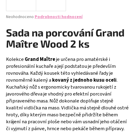
a
j
Průměrné
Neohodnoceno
Podrobnosti hodnocení
í
hodnocení
produktu
Sada na porcování Grand
t
je
?
0,0
Maître Wood 2 ks
z
5
hvězdiček.
Kolekce
Grand Maître
je určena pro amatérské i
profesionální kuchaře a její podstatou je především
HLEDAT
rovnováha. Každý kousek této vyhledávané řady je
rovnoměrně kalený a
kovaný z jednoho kusu oceli
.
Kuchařský nůž s ergonomicky tvarovanou rukojetí z
javorového dřeva je vhodný pro efektní porcování
D
připraveného masa. Nůž dokonale doplňuje stejně
o
kvalitní vidlička na maso. Vidlička má stejně dlouhé ostré
p
hroty, díky kterým maso bezpečně přidržíte během
o
krájení na pracovní ploše nebo vám usnadní jeho otáčení
r
či vyjmutí z pánve, hrnce nebo pekáče během přípravy.
u