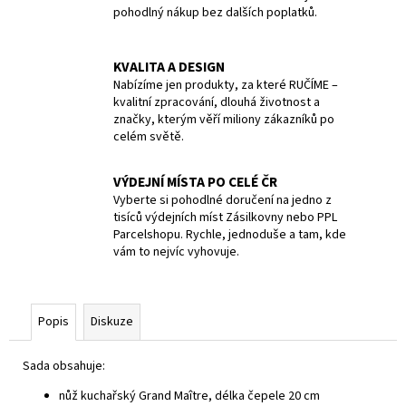
pohodlný nákup bez dalších poplatků.
KVALITA A DESIGN
Nabízíme jen produkty, za které RUČÍME –
kvalitní zpracování, dlouhá životnost a
značky, kterým věří miliony zákazníků po
celém světě.
VÝDEJNÍ MÍSTA PO CELÉ ČR
Vyberte si pohodlné doručení na jedno z
tisíců výdejních míst Zásilkovny nebo PPL
Parcelshopu. Rychle, jednoduše a tam, kde
vám to nejvíc vyhovuje.
Popis
Diskuze
Sada obsahuje:
nůž kuchařský Grand Maître, délka čepele 20 cm