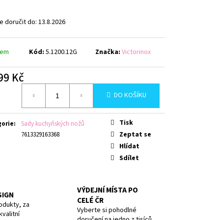
AVY, PURPLE, BOX
 doručit do:
13.8.2026
dem
Kód:
5.1200.12G
Značka:
Victorinox
99 Kč
á
DO KOŠÍKU
Tisk
gorie
:
Sady kuchyňských nožů
Zeptat se
7613329163368
Hlídat
Sdílet
VÝDEJNÍ MÍSTA PO
SIGN
CELÉ ČR
odukty, za
Vyberte si pohodlné
valitní
doručení na jedno z tisíců