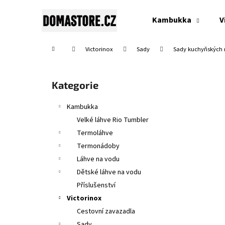
K
Přejít
na
o
Kambukka
V
obsah
Zpět
Zpět
š
do
do
í
Domů
Victorinox
Sady
Sady kuchyňských
obchodu
obchodu
k
P
o
Přeskočit
Kategorie
s
kategorie
t
Kambukka
r
Velké láhve Rio Tumbler
a
Termoláhve
n
Termonádoby
n
Láhve na vodu
í
Dětské láhve na vodu
p
Příslušenství
a
Victorinox
n
Cestovní zavazadla
SWISS CLASSIC, TOMATO & TABLE KNIFE,
e
Sady