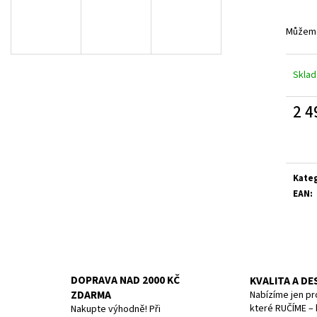
11 CM MODRÝ
10CM, STRAIGHT/W
179 Kč
379 Kč
Původně:
199 Kč
Původně:
399 Kč
Můžeme
Skla
2 4
Měrn
cena:
Kate
EAN
:
DOPRAVA NAD 2000 KČ
KVALITA A DE
ZDARMA
Nabízíme jen pr
které RUČÍME – k
Nakupte výhodně! Při