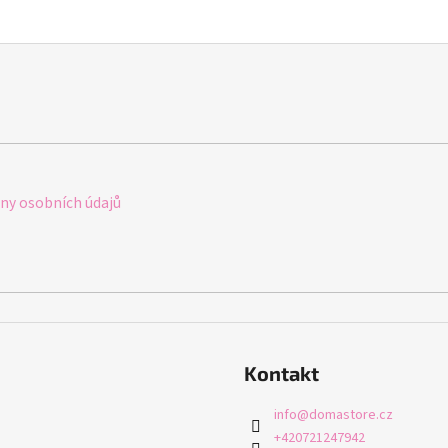
y osobních údajů
Kontakt
info
@
domastore.cz
+420721247942