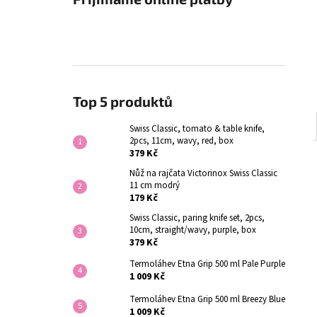
Top 5 produktů
Swiss Classic, tomato & table knife,
2pcs, 11cm, wavy, red, box
379 Kč
Nůž na rajčata Victorinox Swiss Classic
11 cm modrý
179 Kč
Swiss Classic, paring knife set, 2pcs,
10cm, straight/wavy, purple, box
379 Kč
Termoláhev Etna Grip 500 ml Pale Purple
1 009 Kč
Termoláhev Etna Grip 500 ml Breezy Blue
1 009 Kč