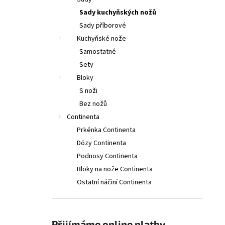
2PCS, 11CM, WAVY, RED, BOX
l
Sady kuchyňských nožů
379 Kč
Původně:
399 Kč
Sady příborové
Kuchyňské nože
Samostatné
Sety
Bloky
S noži
Bez nožů
Continenta
Prkénka Continenta
Dózy Continenta
Podnosy Continenta
Bloky na nože Continenta
Ostatní náčiní Continenta
Přijímáme online platby