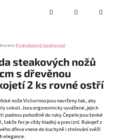
Hledat
Přihlášení
Nákupní
košík
né
dnoceno
Podrobnosti hodnocení
ení
tu
da steakových nožů
 cm s dřevěnou
kojetí 2 ks rovné ostří
ček.
ňské nože Victorinox jsou navrženy tak, aby
ly cokoli. Jsou ergonomicky vyvážené, jejich
eti padnou pohodlně do ruky. Čepele jsou tenké
é, takže řez je vždy hladký a precizní. Rukojeť z
vého dřeva vnese do kuchyně i stolování svěží
RING KNIFE SET, 2PCS,
h elegance.