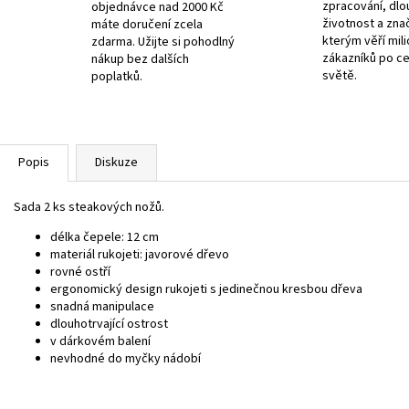
zpracování, dlo
objednávce nad 2000 Kč
životnost a zna
máte doručení zcela
kterým věří mil
zdarma. Užijte si pohodlný
zákazníků po c
nákup bez dalších
světě.
poplatků.
Popis
Diskuze
Sada 2 ks steakových nožů.
délka čepele: 12 cm
materiál rukojeti: javorové dřevo
rovné ostří
ergonomický design rukojeti s jedinečnou kresbou dřeva
snadná manipulace
dlouhotrvající ostrost
v dárkovém balení
nevhodné do myčky nádobí