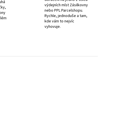
uhá
výdejních míst Zásilkovny
čky,
nebo PPL Parcelshopu.
iony
Rychle, jednoduše a tam,
elém
kde vám to nejvíc
vyhovuje.