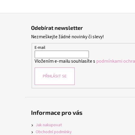
Z
á
Odebírat newsletter
p
Nezmeškejte žádné novinky či slevy!
a
t
E-mail
í
Vložením e-mailu souhlasíte s
podmínkami ochran
PŘIHLÁSIT SE
Informace pro vás
Jak nakupovat
Obchodní podmínky