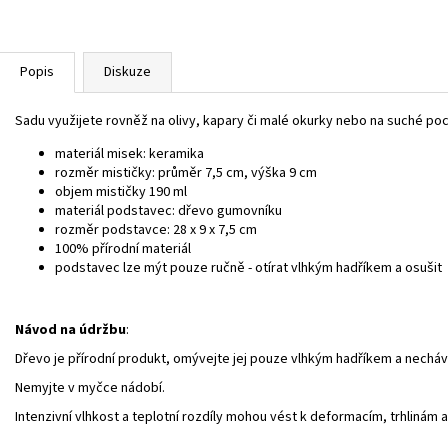
Popis
Diskuze
Sadu využijete rovněž na olivy, kapary či malé okurky nebo na suché poc
materiál misek: keramika
rozměr mističky: průměr 7,5 cm, výška 9 cm
objem mističky 190 ml
materiál podstavec: dřevo gumovníku
rozměr podstavce: 28 x 9 x 7,5 cm
100% přírodní materiál
podstavec lze mýt pouze ručně - otírat vlhkým hadříkem a osušit
Návod na údržbu
:
Dřevo je přírodní produkt, omývejte jej pouze vlhkým hadříkem a necháv
Nemyjte v myčce nádobí.
Intenzivní vlhkost a teplotní rozdíly mohou vést k deformacím, trhlinám 