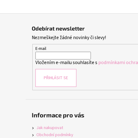
Z
á
Odebírat newsletter
p
Nezmeškejte žádné novinky či slevy!
a
t
E-mail
í
Vložením e-mailu souhlasíte s
podmínkami ochran
PŘIHLÁSIT SE
Informace pro vás
Jak nakupovat
Obchodní podmínky