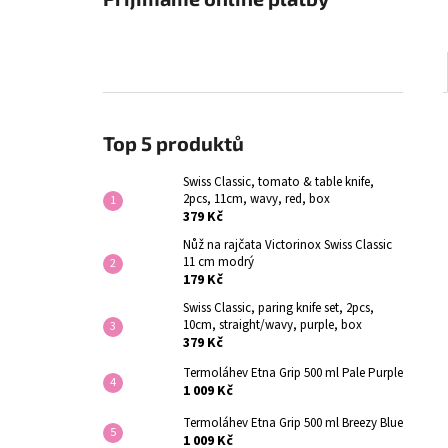
Top 5 produktů
Swiss Classic, tomato & table knife,
2pcs, 11cm, wavy, red, box
379 Kč
Nůž na rajčata Victorinox Swiss Classic
11 cm modrý
179 Kč
Swiss Classic, paring knife set, 2pcs,
10cm, straight/wavy, purple, box
379 Kč
Termoláhev Etna Grip 500 ml Pale Purple
1 009 Kč
Termoláhev Etna Grip 500 ml Breezy Blue
1 009 Kč