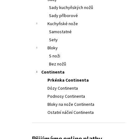
2PCS, 11CM, WAVY, RED, BOX
l
Sady kuchyňských nožů
379 Kč
Původně:
399 Kč
Sady příborové
Kuchyňské nože
Samostatné
Sety
Bloky
S noži
Bez nožů
Continenta
Prkénka Continenta
Dózy Continenta
Podnosy Continenta
Bloky na nože Continenta
Ostatní náčiní Continenta
Přijímáme online platby