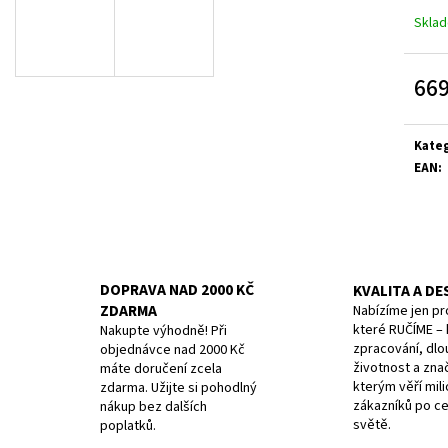
11 CM MODRÝ
10CM, STRAIGHT/W
Skla
179 Kč
379 Kč
Původně:
199 Kč
Původně:
399 Kč
669
Měrn
cena:
Kate
EAN
:
DOPRAVA NAD 2000 KČ
KVALITA A DE
ZDARMA
Nabízíme jen pr
které RUČÍME – k
Nakupte výhodně! Při
zpracování, dlo
objednávce nad 2000 Kč
životnost a zna
máte doručení zcela
kterým věří mil
zdarma. Užijte si pohodlný
zákazníků po c
nákup bez dalších
světě.
poplatků.