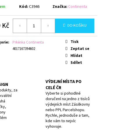
AVY, PURPLE, BOX
dem
Kód:
C3946
Značka:
Continenta
 Kč
DO KOŠÍKU
á
Tisk
gorie
:
Prkénka Continenta
Zeptat se
4017167394602
Hlídat
Sdílet
VÝDEJNÍ MÍSTA PO
SIGN
CELÉ ČR
odukty, za
Vyberte si pohodlné
valitní
doručení na jedno z tisíců
uhá
výdejních míst Zásilkovny
čky,
nebo PPL Parcelshopu.
iony
Rychle, jednoduše a tam,
elém
kde vám to nejvíc
vyhovuje.