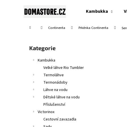
K
Přejít
na
o
Kambukka
V
obsah
Zpět
Zpět
š
do
do
í
Domů
Continenta
Prkénka Continenta
Ser
obchodu
obchodu
k
P
o
Přeskočit
Kategorie
s
kategorie
t
Kambukka
r
Velké láhve Rio Tumbler
a
Termoláhve
n
Termonádoby
n
Láhve na vodu
í
Dětské láhve na vodu
p
Příslušenství
a
Victorinox
n
Cestovní zavazadla
SWISS CLASSIC, TOMATO & TABLE KNIFE,
e
Sady