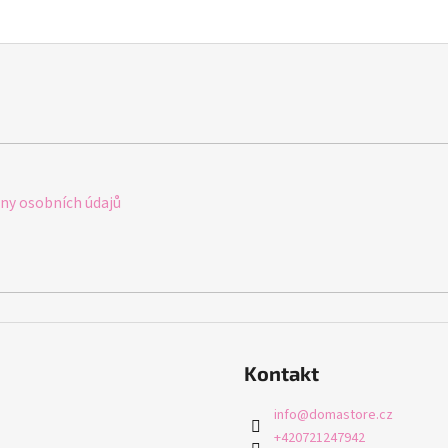
y osobních údajů
Kontakt
info
@
domastore.cz
+420721247942