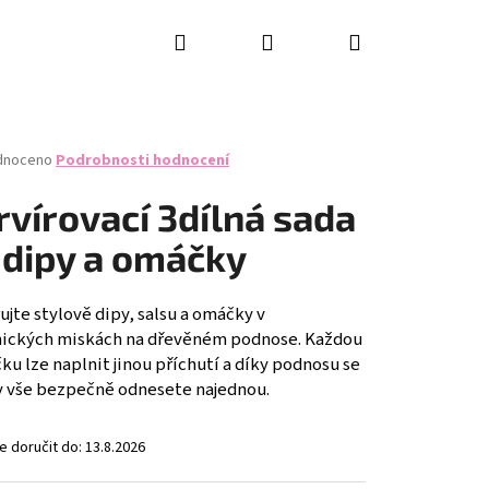
Hledat
Přihlášení
Nákupní
košík
né
dnoceno
Podrobnosti hodnocení
ení
tu
rvírovací 3dílná sada
 dipy a omáčky
ček.
ujte stylově dipy, salsu a omáčky v
ických miskách na dřevěném podnose. Každou
ku lze naplnit jinou příchutí a díky podnosu se
y vše bezpečně odnesete najednou.
 doručit do:
13.8.2026
RING KNIFE SET, 2PCS,