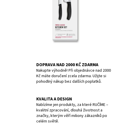
č
u
j
e
m
e
TERMOLÁHEV
ETNA
GRIP
500
DOPRAVA NAD 2000 KČ ZDARMA
ML
Nakupte výhodně! Při objednávce nad 2000
PALE
Kč máte doručení zcela zdarma. Užijte si
PURPLE
pohodlný nákup bez dalších poplatků.
1
009
Kč
KVALITA A DESIGN
Nabízíme jen produkty, za které RUČÍME –
kvalitní zpracování, dlouhá životnost a
značky, kterým věří miliony zákazníků po
celém světě.