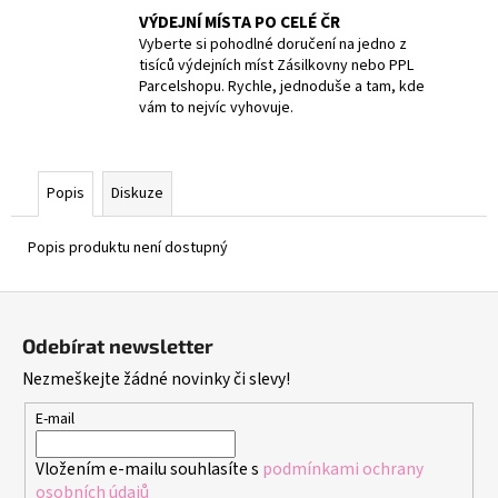
VÝDEJNÍ MÍSTA PO CELÉ ČR
Vyberte si pohodlné doručení na jedno z
tisíců výdejních míst Zásilkovny nebo PPL
Parcelshopu. Rychle, jednoduše a tam, kde
vám to nejvíc vyhovuje.
Popis
Diskuze
Popis produktu není dostupný
Z
á
Odebírat newsletter
p
Nezmeškejte žádné novinky či slevy!
a
t
E-mail
í
Vložením e-mailu souhlasíte s
podmínkami ochrany
osobních údajů