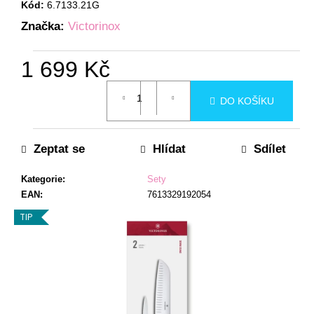
Kód:
6.7133.21G
a
Značka:
Victorinox
j
í
1 699 Kč
t
?
Měrná
DO KOŠÍKU
cena:
Zeptat se
Hlídat
Sdílet
HLEDAT
Kategorie
:
Sety
EAN
:
7613329192054
TIP
D
o
p
o
r
u