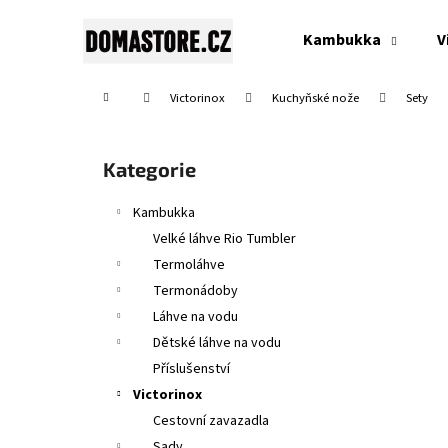
K
Přejít
na
o
Kambukka
V
obsah
Zpět
Zpět
š
do
do
í
Domů
Victorinox
Kuchyňské nože
Sety
obchodu
obchodu
k
P
o
Přeskočit
Kategorie
s
kategorie
t
Kambukka
r
Velké láhve Rio Tumbler
a
Termoláhve
n
Termonádoby
n
Láhve na vodu
í
Dětské láhve na vodu
p
Příslušenství
a
Victorinox
n
Cestovní zavazadla
SWISS CLASSIC, TOMATO & TABLE KNIFE,
e
Sady