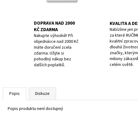
DOPRAVA NAD 2000
KVALITA A D
KČ ZDARMA
Nabízíme jen p
za které RUČÍM
Nakupte výhodně! Při
kvalitní zpracov
objednávce nad 2000 Kč
dlouhá životnos
máte doručení zcela
značky, kterým
zdarma. Užijte si
miliony zákazn
pohodlný nákup bez
celém světě.
dalších poplatků.
Popis
Diskuze
Popis produktu není dostupný