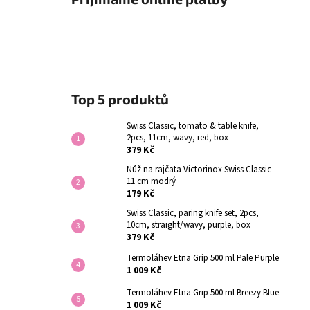
Top 5 produktů
Swiss Classic, tomato & table knife,
2pcs, 11cm, wavy, red, box
379 Kč
Nůž na rajčata Victorinox Swiss Classic
11 cm modrý
179 Kč
Swiss Classic, paring knife set, 2pcs,
10cm, straight/wavy, purple, box
379 Kč
Termoláhev Etna Grip 500 ml Pale Purple
1 009 Kč
Termoláhev Etna Grip 500 ml Breezy Blue
1 009 Kč