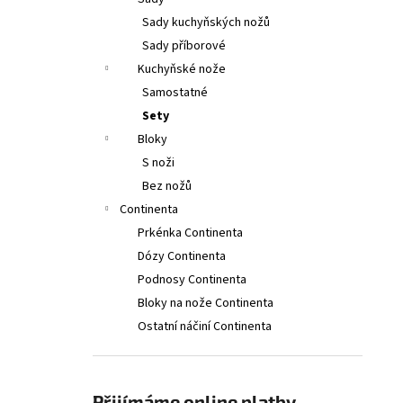
2PCS, 11CM, WAVY, RED, BOX
l
Sady kuchyňských nožů
379 Kč
Původně:
399 Kč
Sady příborové
Kuchyňské nože
Samostatné
Sety
Bloky
S noži
Bez nožů
Continenta
Prkénka Continenta
Dózy Continenta
Podnosy Continenta
Bloky na nože Continenta
Ostatní náčiní Continenta
Přijímáme online platby