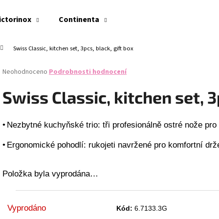
ictorinox
Continenta
Swiss Classic, kitchen set, 3pcs, black, gift box
Co potřebujete najít?
Průměrné
Neohodnoceno
Podrobnosti hodnocení
hodnocení
produktu
HLEDAT
Swiss Classic, kitchen set, 3
je
0,0
z
•
Nezbytné kuchyňské trio: tři profesionálně ostré nože pro
5
Doporučujeme
hvězdiček.
•
Ergonomické pohodlí: rukojeti navržené pro komfortní drž
Položka byla vyprodána…
Vyprodáno
Kód:
6.7133.3G
NŮŽ NA RAJČATA VICTORINOX SWISS CLASSIC
SWISS CLASSIC, PA