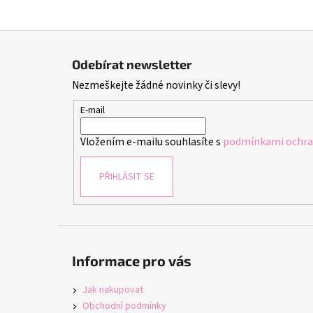
Z
á
Odebírat newsletter
p
Nezmeškejte žádné novinky či slevy!
a
t
E-mail
í
Vložením e-mailu souhlasíte s
podmínkami ochran
PŘIHLÁSIT SE
Informace pro vás
Jak nakupovat
Obchodní podmínky