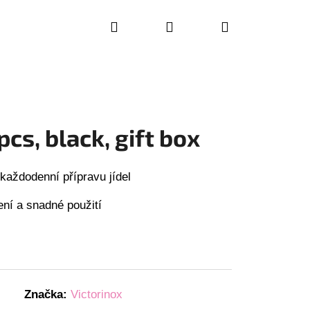
Hledat
Přihlášení
Nákupní
košík
pcs, black, gift box
 každodenní přípravu jídel
ení a snadné použití
Značka:
Victorinox
RING KNIFE SET, 2PCS,