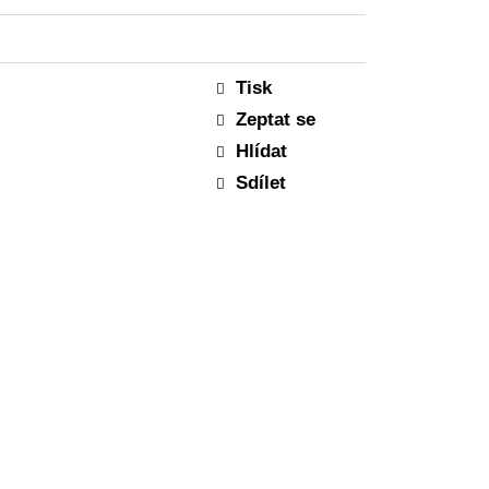
AVY, PURPLE, BOX
Tisk
Zeptat se
Hlídat
Sdílet