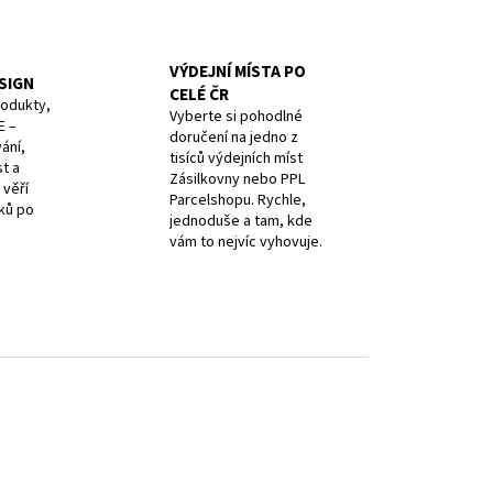
VÝDEJNÍ MÍSTA PO
ESIGN
CELÉ ČR
rodukty,
Vyberte si pohodlné
E –
doručení na jedno z
ání,
tisíců výdejních míst
t a
Zásilkovny nebo PPL
 věří
Parcelshopu. Rychle,
íků po
jednoduše a tam, kde
vám to nejvíc vyhovuje.