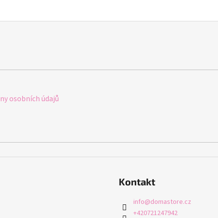
y osobních údajů
Kontakt
info
@
domastore.cz
+420721247942