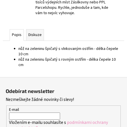
tisíců výdejních míst Zásilkovny nebo PPL
Parcelshopu. Rychle, jednoduše a tam, kde
vám to nejvíc vyhovuje.
Popis
Diskuze
nůž na zeleninu špičatý s vlnkovaným ostřím - délka čepele
10 cm
nůž na zeleninu špičatý s rovným ostřím - délka čepele 10
cm
Z
á
Odebírat newsletter
p
Nezmeškejte žádné novinky či slevy!
a
t
E-mail
í
Vložením e-mailu souhlasíte s
podmínkami ochrany