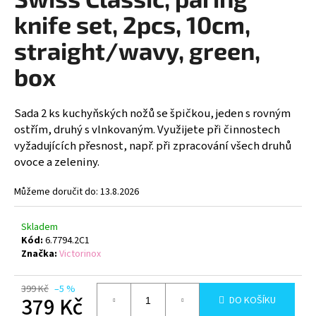
je
a
0,0
knife set, 2pcs, 10cm,
z
j
5
straight/wavy, green,
í
hvězdiček.
box
t
?
Sada 2 ks kuchyňských nožů se špičkou, jeden s rovným
ostřím, druhý s vlnkovaným. Využijete při činnostech
vyžadujících přesnost, např. při zpracování všech druhů
ovoce a zeleniny.
HLEDAT
Můžeme doručit do:
13.8.2026
D
Skladem
o
Kód:
6.7794.2C1
Značka:
Victorinox
p
o
r
399 Kč
–5 %
379 Kč
DO KOŠÍKU
u