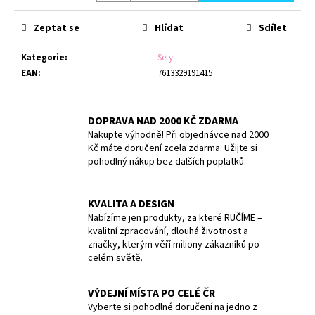
č
Měrná
u
cena:
Zeptat se
Hlídat
Sdílet
j
e
Kategorie
:
Sety
m
EAN
:
7613329191415
e
TERMOLÁHEV
DOPRAVA NAD 2000 KČ ZDARMA
ETNA
Nakupte výhodně! Při objednávce nad 2000
GRIP
Kč máte doručení zcela zdarma. Užijte si
500
pohodlný nákup bez dalších poplatků.
ML
BREEZY
BLUE
KVALITA A DESIGN
1
Nabízíme jen produkty, za které RUČÍME –
009
kvalitní zpracování, dlouhá životnost a
Kč
značky, kterým věří miliony zákazníků po
celém světě.
VÝDEJNÍ MÍSTA PO CELÉ ČR
Vyberte si pohodlné doručení na jedno z