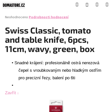
K
Přejít
Hledat
Nákup
M
Přihlášení
na
o
obsah
Zpět
Zpět
košík
š
Průměrné
Neohodnoceno
Podrobnosti hodnocení
í
hodnocení
C
produktu
Swiss Classic, tomato
k
je
o
0,0
and table knife, 6pcs,
p
z
5
o
11cm, wavy, green, box
hvězdiček.
t
ř
•
Snadné krájení: profesionálně ostrá nerezová
e
čepel s vroubkovaným nebo hladkým ostřím
b
pro precizní řezy, balení po 6ti
u
j
•
e
Zavřít
t
e
n