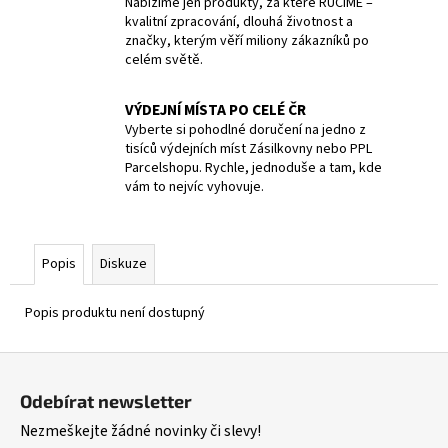
č
Nabízíme jen produkty, za které RUČÍME –
kvalitní zpracování, dlouhá životnost a
u
značky, kterým věří miliony zákazníků po
j
celém světě.
e
m
VÝDEJNÍ MÍSTA PO CELÉ ČR
e
Vyberte si pohodlné doručení na jedno z
tisíců výdejních míst Zásilkovny nebo PPL
Parcelshopu. Rychle, jednoduše a tam, kde
SWISS
CLASSIC,
vám to nejvíc vyhovuje.
TOMATO
&
TABLE
KNIFE,
Popis
Diskuze
2PCS,
11CM,
WAVY,
Popis produktu není dostupný
RED,
BOX
Z
379
Kč
á
Odebírat newsletter
Původně:
p
399
Nezmeškejte žádné novinky či slevy!
Kč
a