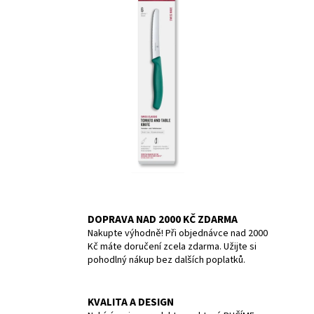
a
j
í
t
?
HLEDAT
DOPRAVA NAD 2000 KČ ZDARMA
D
Nakupte výhodně! Při objednávce nad 2000
o
Kč máte doručení zcela zdarma. Užijte si
p
pohodlný nákup bez dalších poplatků.
o
r
u
KVALITA A DESIGN