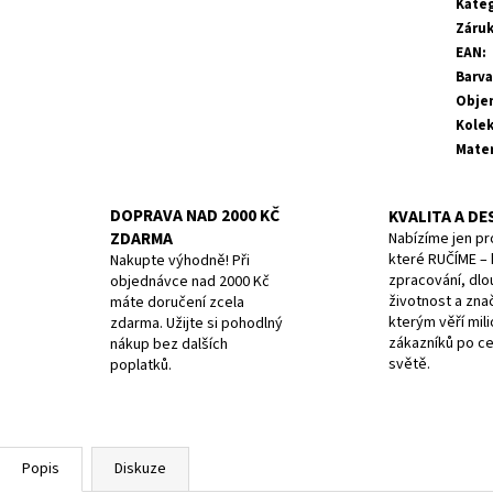
Kate
Záru
EAN
:
Barva
Obje
Kole
Mater
DOPRAVA NAD 2000 KČ
KVALITA A DE
ZDARMA
Nabízíme jen pr
které RUČÍME – k
Nakupte výhodně! Při
zpracování, dlo
objednávce nad 2000 Kč
životnost a zna
máte doručení zcela
kterým věří mil
zdarma. Užijte si pohodlný
zákazníků po c
nákup bez dalších
světě.
poplatků.
Popis
Diskuze