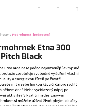
Hledat
Přihlášení
Nákupní
košík
né
dnoceno
Podrobnosti hodnocení
ení
tu
rmohrnek Etna 300
 Pitch Black
ček.
ce Etna hrdě nese jméno nejaktivnější evropské
, protože zosobňuje svobodné vyjádření vlastní
duality a energickou žízeň po životě.
ujete mít u sebe horkou kávu či čaj pro rychlý
sh během dne? Nebo vychlazený nápoj po
ovní aktivitě? S kvalitním designovým
hrnkem si můžete užívat život plnými doušky
RING KNIFE SET, 2PCS,