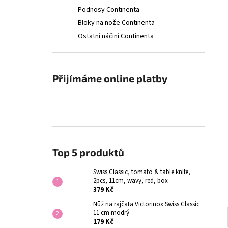
Podnosy Continenta
Bloky na nože Continenta
Ostatní náčiní Continenta
Přijímáme online platby
Top 5 produktů
Swiss Classic, tomato & table knife,
2pcs, 11cm, wavy, red, box
379 Kč
Nůž na rajčata Victorinox Swiss Classic
11 cm modrý
179 Kč