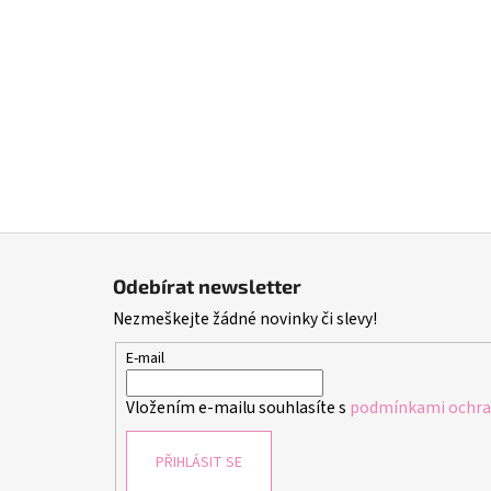
Z
á
Odebírat newsletter
p
Nezmeškejte žádné novinky či slevy!
a
t
E-mail
í
Vložením e-mailu souhlasíte s
podmínkami ochran
PŘIHLÁSIT SE