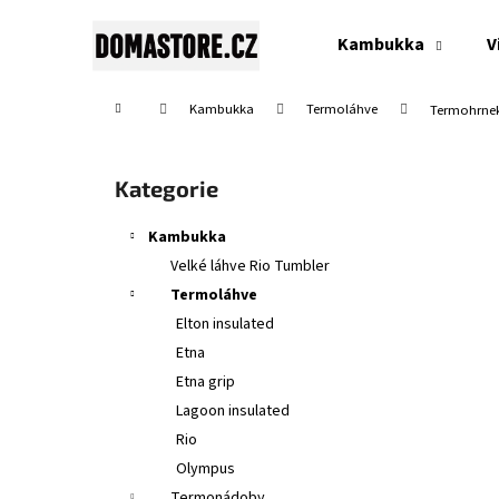
K
Přejít
na
o
Kambukka
V
obsah
Zpět
Zpět
š
do
do
í
Domů
Kambukka
Termoláhve
Termohrnek 
obchodu
obchodu
k
P
o
Přeskočit
Kategorie
s
kategorie
t
Kambukka
r
Velké láhve Rio Tumbler
a
Termoláhve
n
Elton insulated
n
Etna
í
Etna grip
p
Lagoon insulated
a
Rio
n
Olympus
SWISS CLASSIC, TOMATO & TABLE KNIFE,
e
Termonádoby