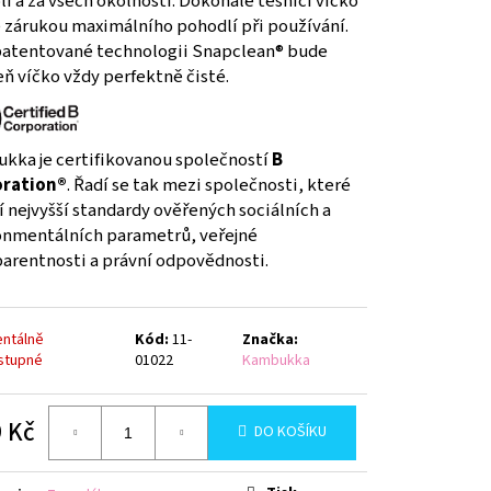
i a za všech okolností. Dokonale těsnící víčko
AVY, PURPLE, BOX
je zárukou maximálního pohodlí při používání.
patentované technologii Snapclean® bude
ň víčko vždy perfektně čisté.
kka je certifikovanou společností
B
ration®
. Řadí se tak mezi společnosti, které
í nejvyšší standardy ověřených sociálních a
onmentálních parametrů, veřejné
parentnosti a právní odpovědnosti.
ntálně
Kód:
11-
Značka:
stupné
01022
Kambukka
 Kč
DO KOŠÍKU
á