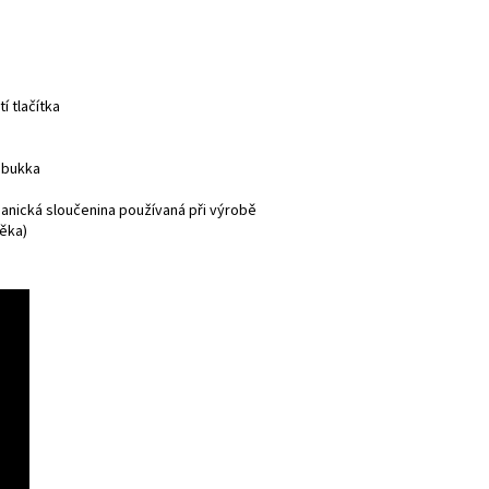
í tlačítka
ambukka
ganická sloučenina používaná při výrobě
věka)