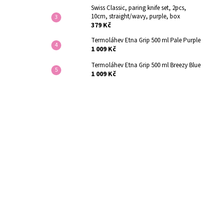
Swiss Classic, paring knife set, 2pcs,
10cm, straight/wavy, purple, box
379 Kč
Termoláhev Etna Grip 500 ml Pale Purple
1 009 Kč
Termoláhev Etna Grip 500 ml Breezy Blue
1 009 Kč