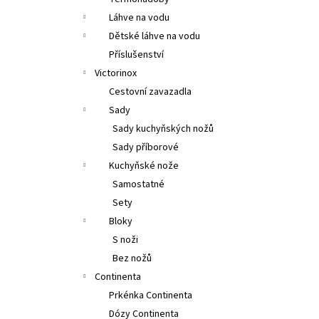
2PCS, 11CM, WAVY, RED, BOX
l
Láhve na vodu
379 Kč
Původně:
399 Kč
Dětské láhve na vodu
Příslušenství
Victorinox
Cestovní zavazadla
Sady
Sady kuchyňských nožů
Sady příborové
Kuchyňské nože
Samostatné
Sety
Bloky
S noži
Bez nožů
Continenta
Prkénka Continenta
Dózy Continenta