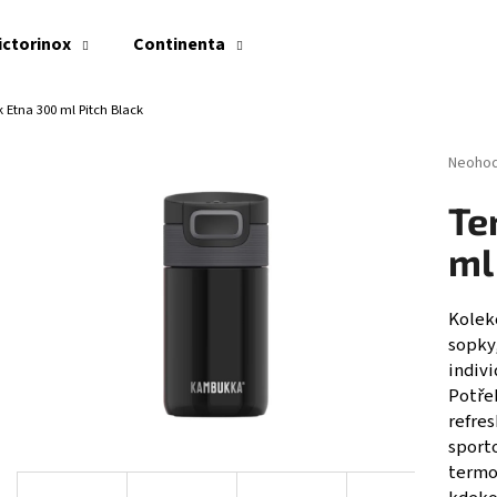
ictorinox
Continenta
Etna 300 ml Pitch Black
Co potřebujete najít?
Průměr
Neoho
hodnoc
produk
HLEDAT
Te
je
0,0
ml
z
5
Doporučujeme
hvězdi
Kolek
sopky
indivi
Potřeb
refre
sport
termo
NŮŽ NA RAJČATA VICTORINOX SWISS CLASSIC
SWISS CLASSIC, PA