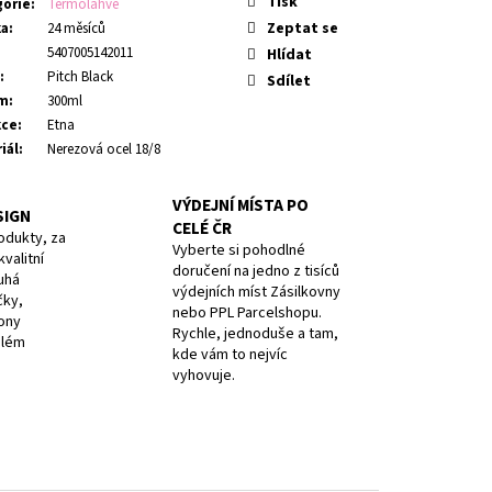
Tisk
gorie
:
Termoláhve
Zeptat se
ka
:
24 měsíců
5407005142011
Hlídat
:
Pitch Black
Sdílet
m
:
300ml
kce
:
Etna
iál
:
Nerezová ocel 18/8
VÝDEJNÍ MÍSTA PO
SIGN
CELÉ ČR
odukty, za
Vyberte si pohodlné
valitní
doručení na jedno z tisíců
uhá
výdejních míst Zásilkovny
čky,
nebo PPL Parcelshopu.
iony
Rychle, jednoduše a tam,
elém
kde vám to nejvíc
vyhovuje.