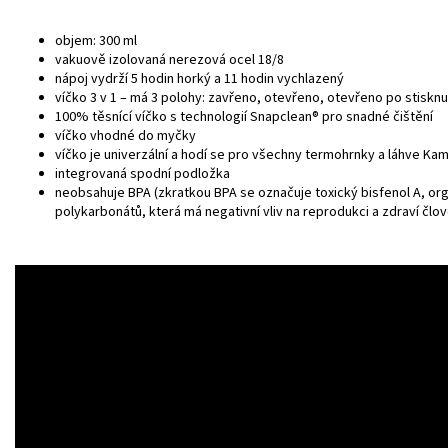
objem: 300 ml
vakuově izolovaná nerezová ocel 18/8
nápoj vydrží 5 hodin horký a 11 hodin vychlazený
víčko 3 v 1 – má 3 polohy: zavřeno, otevřeno, otevřeno po stisknut
100% těsnící víčko s technologií Snapclean® pro snadné čištění
víčko vhodné do myčky
víčko je univerzální a hodí se pro všechny termohrnky a láhve K
integrovaná spodní podložka
neobsahuje BPA (zkratkou BPA se označuje toxický bisfenol A, or
polykarbonátů, která má negativní vliv na reprodukci a zdraví člo