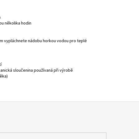
m
bu několika hodin
tím vypláchnete nádobu horkou vodou pro teplé
í
ganická sloučenina používaná při výrobě
věka)