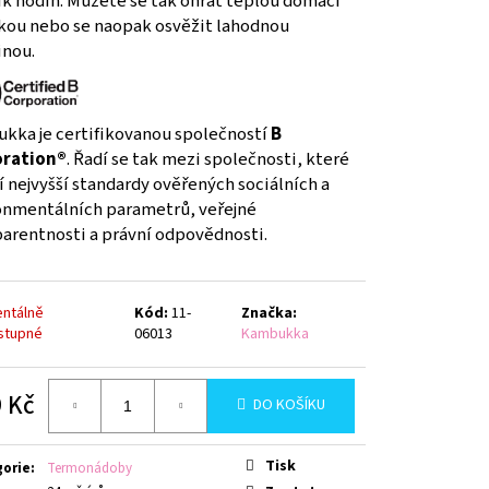
ik hodin. Můžete se tak ohřát teplou domácí
AVY, PURPLE, BOX
kou nebo se naopak osvěžit lahodnou
inou.
kka je certifikovanou společností
B
ration®
. Řadí se tak mezi společnosti, které
í nejvyšší standardy ověřených sociálních a
onmentálních parametrů, veřejné
parentnosti a právní odpovědnosti.
ntálně
Kód:
11-
Značka:
stupné
06013
Kambukka
 Kč
DO KOŠÍKU
á
Tisk
gorie
:
Termonádoby