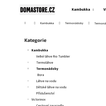
K
Přejít
na
o
Kambukka
V
obsah
Zpět
Zpět
š
do
do
í
Domů
Kambukka
Termonádoby
Termonád
obchodu
obchodu
k
P
o
Přeskočit
Kategorie
s
kategorie
t
Kambukka
r
Velké láhve Rio Tumbler
a
Termoláhve
n
Termonádoby
n
Bora
í
Láhve na vodu
p
Dětské láhve na vodu
a
Příslušenství
n
Victorinox
SWISS CLASSIC, TOMATO & TABLE KNIFE,
e
Cestovní zavazadla