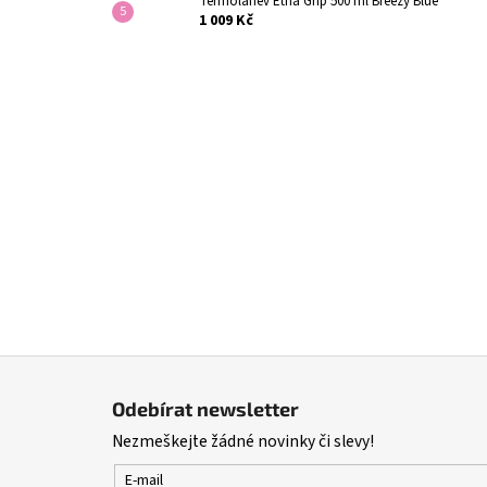
Termoláhev Etna Grip 500 ml Breezy Blue
1 009 Kč
Z
á
Odebírat newsletter
p
Nezmeškejte žádné novinky či slevy!
a
t
E-mail