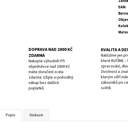
Záru
EAN
:
Barva
Obje
Kole
Mater
DOPRAVA NAD 2000 KČ
KVALITA A DE
ZDARMA
Nabízíme jen pr
které RUČÍME – k
Nakupte výhodně! Při
zpracování, dlo
objednávce nad 2000 Kč
životnost a zna
máte doručení zcela
kterým věří mil
zdarma. Užijte si pohodlný
zákazníků po c
nákup bez dalších
světě.
poplatků.
Popis
Diskuze