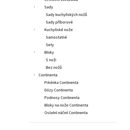
2PCS, 11CM, WAVY, RED, BOX
l
Sady
379 Kč
Původně:
399 Kč
Sady kuchyňských nožů
Sady příborové
Kuchyňské nože
Samostatné
Sety
Bloky
S noži
Bez nožů
Continenta
Prkénka Continenta
Dózy Continenta
Podnosy Continenta
Bloky na nože Continenta
Ostatní náčiní Continenta