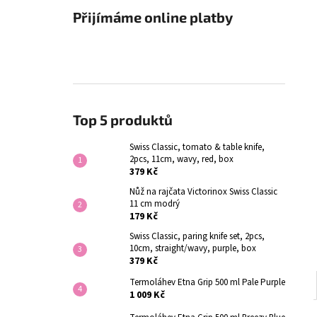
Přijímáme online platby
Top 5 produktů
Swiss Classic, tomato & table knife,
2pcs, 11cm, wavy, red, box
379 Kč
Nůž na rajčata Victorinox Swiss Classic
11 cm modrý
179 Kč
Swiss Classic, paring knife set, 2pcs,
10cm, straight/wavy, purple, box
379 Kč
Termoláhev Etna Grip 500 ml Pale Purple
1 009 Kč