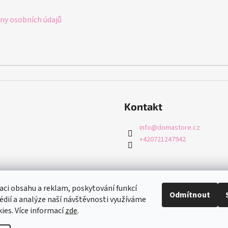
y osobních údajů
Kontakt
info
@
domastore.cz
+420721247942
aci obsahu a reklam, poskytování funkcí
Odmítnout
édií a analýze naší návštěvnosti využíváme
ies. Více informací
zde
.