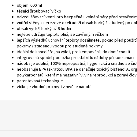
objem: 600 ml
těsnící šroubovací víčko
odvzdušňovací ventil pro bezpečné uvolnění páry před otevření
vnitřní stěny z nerezové oceli udrží obsah horký či studený po do
obsah vydrží horký až 9 hodin
nejlépe udržuje teplotu plná, se zavřeným víčkem
lepších výsledků uchování teploty dosáhnete, pokud před použi
pokrmy / studenou vodou pro studené pokrmy
ideální do kanceláře, na výlet, pro kempování i do domácnosti
integrovaná spodní podložka pro stabilitu nádoby při konzumaci
nádoba je odolná, 100% nepropustná, hygienická a snadno se čist
neobsahuje BPA (zkratkou BPA se označuje toxický bisfenol A, or
polykarbonátů, která má negativní vliv na reprodukci a zdraví člo
patentovaná technologie
víčko je vhodné pro mytí v myčce nádobí