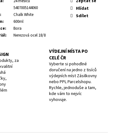
Zeptat se
ka
:
24 měsíců
5407005144060
Hlídat
:
Chalk White
Sdílet
m
:
600ml
kce
:
Bora
iál
:
Nerezová ocel 18/8
VÝDEJNÍ MÍSTA PO
SIGN
CELÉ ČR
odukty, za
Vyberte si pohodlné
valitní
doručení na jedno z tisíců
uhá
výdejních míst Zásilkovny
čky,
nebo PPL Parcelshopu.
iony
Rychle, jednoduše a tam,
elém
kde vám to nejvíc
vyhovuje.