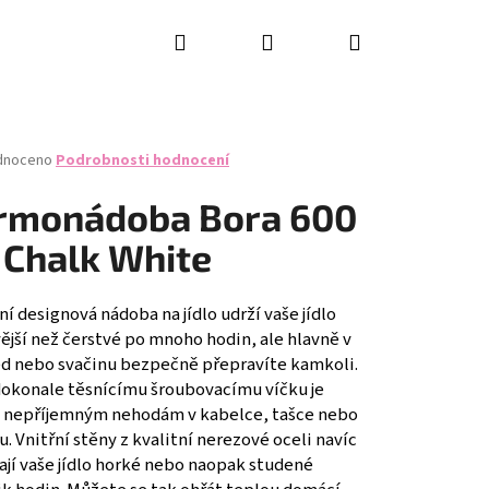
Hledat
Přihlášení
Nákupní
košík
né
dnoceno
Podrobnosti hodnocení
ení
tu
rmonádoba Bora 600
 Chalk White
ček.
ní designová nádoba na jídlo udrží vaše jídlo
ější než čerstvé po mnoho hodin, ale hlavně v
ěd nebo svačinu bezpečně přepravíte kamkoli.
dokonale těsnícímu šroubovacímu víčku je
 nepříjemným nehodám v kabelce, tašce nebo
. Vnitřní stěny z kvalitní nerezové oceli navíc
ají vaše jídlo horké nebo naopak studené
RING KNIFE SET, 2PCS,